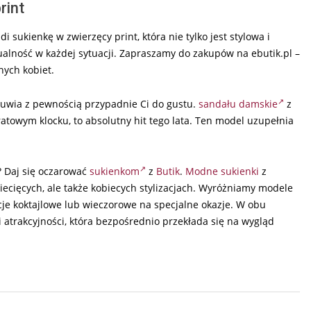
rint
sukienkę w zwierzęcy print, która nie tylko jest stylowa i
alność w każdej sytuacji. Zapraszamy do zakupów na ebutik.pl –
ych kobiet.
 obuwia z pewnością przypadnie Ci do gustu.
sandału damskie
z
atowym klocku, to absolutny hit tego lata. Ten model uzupełnia
? Daj się oczarować
sukienkom
z
Butik
.
Modne sukienki
z
ecięcych, ale także kobiecych stylizacjach. Wyróżniamy modele
cje koktajlowe lub wieczorowe na specjalne okazje. W obu
 atrakcyjności, która bezpośrednio przekłada się na wygląd