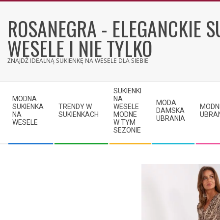
Skip
to
ROSANEGRA - ELEGANCKIE S
content
WESELE I NIE TYLKO
ZNAJDŹ IDEALNĄ SUKIENKĘ NA WESELE DLA SIEBIE
Secondary
SUKIENKI
Navigation
MODNA
NA
MODA
SUKIENKA
TRENDY W
WESELE
MODN
Menu
DAMSKA
NA
SUKIENKACH
MODNE
UBRA
UBRANIA
WESELE
W TYM
SEZONIE