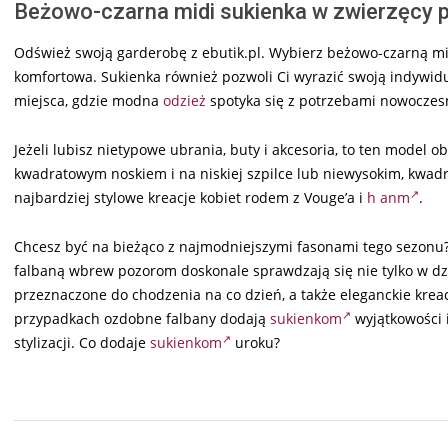
Beżowo-czarna midi sukienka w zwierzęcy p
Odśwież swoją garderobę z ebutik.pl. Wybierz beżowo-czarną midi 
komfortowa. Sukienka również pozwoli Ci wyrazić swoją indywidu
miejsca, gdzie modna
odzież
spotyka się z potrzebami nowoczesn
Jeżeli lubisz nietypowe ubrania, buty i akcesoria, to ten model
kwadratowym noskiem i na niskiej szpilce lub niewysokim, kwadr
najbardziej stylowe kreacje kobiet rodem z Vouge’a i
h anm
.
Chcesz być na bieżąco z najmodniejszymi fasonami tego sezonu
falbaną wbrew pozorom doskonale sprawdzają się nie tylko w dzi
przeznaczone do chodzenia na co dzień, a także eleganckie krea
przypadkach ozdobne falbany dodają
sukienkom
wyjątkowości i
stylizacji. Co dodaje
sukienkom
uroku?
2024-