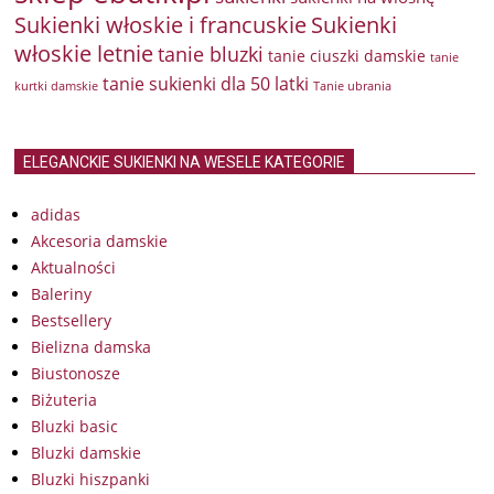
Sukienki włoskie i francuskie
Sukienki
włoskie letnie
tanie bluzki
tanie ciuszki damskie
tanie
tanie sukienki dla 50 latki
kurtki damskie
Tanie ubrania
ELEGANCKIE SUKIENKI NA WESELE KATEGORIE
adidas
Akcesoria damskie
Aktualności
Baleriny
Bestsellery
Bielizna damska
Biustonosze
Biżuteria
Bluzki basic
Bluzki damskie
Bluzki hiszpanki