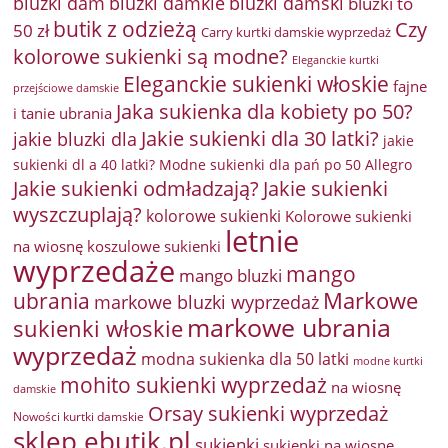
bluzki damkie
bluzki dam
bluzki damski
bluzki to
butik z odzieżą
Czy
50 zł
Carry kurtki damskie wyprzedaż
kolorowe sukienki są modne?
Eleganckie kurtki
Eleganckie sukienki włoskie
fajne
przejściowe damskie
Jaka sukienka dla kobiety po 50?
i tanie ubrania
Jakie sukienki dla 30 latki?
jakie bluzki dla
jakie
sukienki dl a 40 latki? Modne sukienki dla pań po 50 Allegro
Jakie sukienki odmładzają?
Jakie sukienki
wyszczuplają?
kolorowe sukienki
Kolorowe sukienki
letnie
na wiosnę
koszulowe sukienki
wyprzedaże
mango
mango bluzki
Markowe
ubrania
markowe bluzki wyprzedaż
markowe ubrania
sukienki włoskie
wyprzedaż
modna sukienka dla 50 latki
modne kurtki
mohito sukienki wyprzedaż
na wiosnę
damskie
Orsay sukienki wyprzedaż
Nowości kurtki damskie
sklep ebutik.pl
sukienki
sukienki na wiosnę