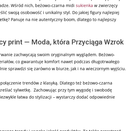
wadze. Wśród nich, beżowo-czarna midi
sukienka
w zwierzęcy
lić swoją osobowość i unikalny styl. Do jakiej figury najlepiej
etkę? Panuje na nie autentyczny boom, dlatego to najlepszy
cy print — Moda, która Przyciąga Wzrok
erwanie zachwycają swoim oryginalnym wyglądem. Beżowo-
ateriałów, co gwarantuje komfort nawet podczas długotrwałego
alnie sprawdzi się zarówno w biurze, jak i na wieczornym wyjściu.
t połączenie trendów z klasyką. Dlatego też beżowo-czarna
dkreślać sylwetkę. Zachowując przy tym wygodę i swobodę
iezwykle łatwa do stylizacji – wystarczy dodać odpowiednie