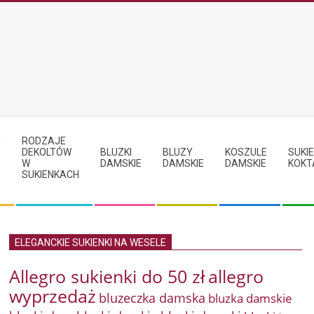
RODZAJE
Y
DEKOLTÓW
BLUZKI
BLUZY
KOSZULE
SUKIE
W
DAMSKIE
DAMSKIE
DAMSKIE
KOKT
SUKIENKACH
ELEGANCKIE SUKIENKI NA WESELE
Allegro sukienki do 50 zł
allegro
wyprzedaż
bluzeczka damska
bluzka damskie