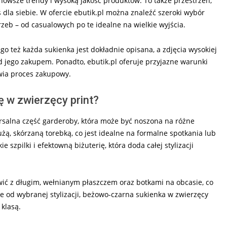
jnowsze trendy i wysoką jakość produktów. To także przestrzeń,
ś dla siebie. W ofercie ebutik.pl można znaleźć szeroki wybór
zeb – od casualowych po te idealne na wielkie wyjścia.
ego też każda sukienka jest dokładnie opisana, a zdjęcia wysokiej
 jego zakupem. Ponadto, ebutik.pl oferuje przyjazne warunki
twia proces zakupowy.
 w zwierzęcy print?
rsalna część garderoby, która może być noszona na różne
ą, skórzaną torebką, co jest idealne na formalne spotkania lub
e szpilki i efektowną biżuterię, która doda całej stylizacji
ić z długim, wełnianym płaszczem oraz botkami na obcasie, co
ie od wybranej stylizacji, beżowo-czarna sukienka w zwierzęcy
 klasą.