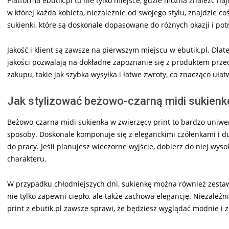
Platforma ebutik.pl to nie tylko miejsce, gdzie można znaleźć na
w której każda kobieta, niezależnie od swojego stylu, znajdzie co
sukienki, które są doskonale dopasowane do różnych okazji i potr
Jakość i klient są zawsze na pierwszym miejscu w ebutik.pl. Dlat
jakości pozwalają na dokładne zapoznanie się z produktem przed
zakupu, takie jak szybka wysyłka i łatwe zwroty, co znacząco uła
Jak stylizować beżowo-czarną midi sukienkę
Beżowo-czarna midi sukienka w zwierzęcy print to bardzo uniwe
sposoby. Doskonale komponuje się z eleganckimi czółenkami i duż
do pracy. Jeśli planujesz wieczorne wyjście, dobierz do niej wysoki
charakteru.
W przypadku chłodniejszych dni, sukienkę można również zestaw
nie tylko zapewni ciepło, ale także zachowa elegancję. Niezależn
print z ebutik.pl zawsze sprawi, że będziesz wyglądać modnie i z