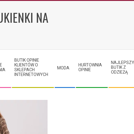
UKIENKI NA
BUTIK OPINIE
NAJLEPSZ
E
KLIENTÓW O
HURTOWNIA
BUTIK Z
MODA
NIA
SKLEPACH
OPINIE
ODZIEŻĄ
INTERNETOWYCH