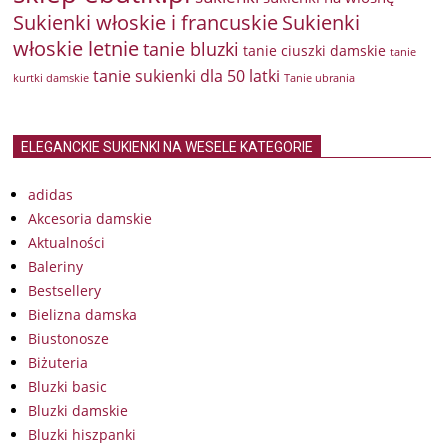
Sukienki włoskie i francuskie
Sukienki
włoskie letnie
tanie bluzki
tanie ciuszki damskie
tanie
tanie sukienki dla 50 latki
kurtki damskie
Tanie ubrania
ELEGANCKIE SUKIENKI NA WESELE KATEGORIE
adidas
Akcesoria damskie
Aktualności
Baleriny
Bestsellery
Bielizna damska
Biustonosze
Biżuteria
Bluzki basic
Bluzki damskie
Bluzki hiszpanki