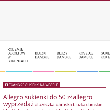
RODZAJE
Y
DEKOLTÓW
BLUZKI
BLUZY
KOSZULE
SUKIE
W
DAMSKIE
DAMSKIE
DAMSKIE
KOKT
SUKIENKACH
ELEGANCKIE SUKIENKI NA WESELE
Allegro sukienki do 50 zł
allegro
wyprzedaż
bluzeczka damska
bluzka damskie