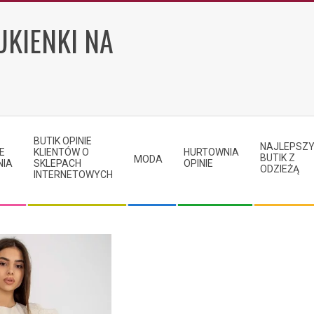
UKIENKI NA
BUTIK OPINIE
NAJLEPSZ
E
KLIENTÓW O
HURTOWNIA
BUTIK Z
MODA
NIA
SKLEPACH
OPINIE
ODZIEŻĄ
INTERNETOWYCH