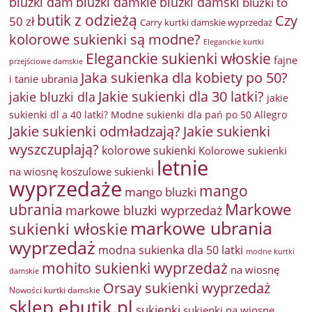
bluzki damkie
bluzki dam
bluzki damski
bluzki to
butik z odzieżą
Czy
50 zł
Carry kurtki damskie wyprzedaż
kolorowe sukienki są modne?
Eleganckie kurtki
Eleganckie sukienki włoskie
fajne
przejściowe damskie
Jaka sukienka dla kobiety po 50?
i tanie ubrania
Jakie sukienki dla 30 latki?
jakie bluzki dla
jakie
sukienki dl a 40 latki? Modne sukienki dla pań po 50 Allegro
Jakie sukienki odmładzają?
Jakie sukienki
wyszczuplają?
kolorowe sukienki
Kolorowe sukienki
letnie
na wiosnę
koszulowe sukienki
wyprzedaże
mango
mango bluzki
Markowe
ubrania
markowe bluzki wyprzedaż
markowe ubrania
sukienki włoskie
wyprzedaż
modna sukienka dla 50 latki
modne kurtki
mohito sukienki wyprzedaż
na wiosnę
damskie
Orsay sukienki wyprzedaż
Nowości kurtki damskie
sklep ebutik.pl
sukienki
sukienki na wiosnę