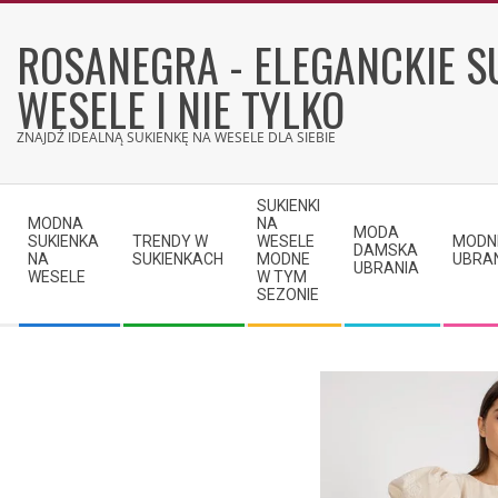
Skip
to
ROSANEGRA - ELEGANCKIE S
content
WESELE I NIE TYLKO
ZNAJDŹ IDEALNĄ SUKIENKĘ NA WESELE DLA SIEBIE
Secondary
SUKIENKI
Navigation
MODNA
NA
MODA
SUKIENKA
TRENDY W
WESELE
MODN
Menu
DAMSKA
NA
SUKIENKACH
MODNE
UBRA
UBRANIA
WESELE
W TYM
SEZONIE