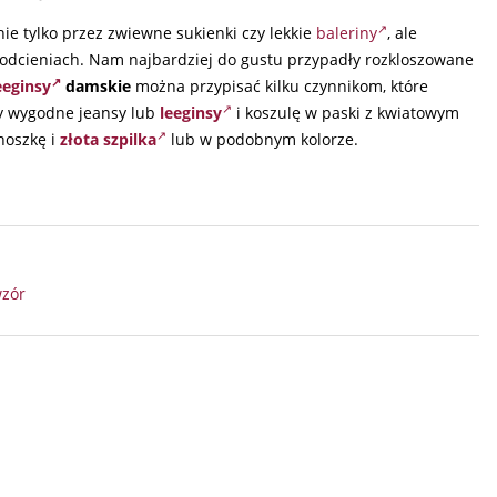
e tylko przez zwiewne sukienki czy lekkie
baleriny
, ale
odcieniach. Nam najbardziej do gustu przypadły rozkloszowane
eeginsy
damskie
można przypisać kilku czynnikom, które
my wygodne jeansy lub
leeginsy
i koszulę w paski z kwiatowym
noszkę i
złota szpilka
lub w podobnym kolorze.
wzór