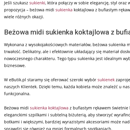
Jeśli szukasz
sukienki
, która połączy w sobie elegancję, styl or
propozycja – beżowa midi
sukienka
koktajlowa z bufiastym rękawe
wiele różnych okazji.
Beżowa midi sukienka koktajlowa z buf
Wykonana z wysokojakościowych materiałów, beżowa sukienka mid
trwałość. Delikatny, ale i efektownie układający się materiał dos
nowoczesnego charakteru. Tego typu sukienka jest idealnym wyb
biznesowe.
W eButik.pl staramy się oferować szeroki wybór
sukienek
zaproje
naszych Klientek. Dzięki temu, każda kobieta może znaleźć u nas 
funkcjonalna.
Beżowa midi
sukienka koktajlowa
z bufiastym rękawem świetnie 
eleganckimi szpilkami i subtelną biżuterią, aby stworzyć wyrafin
botkami i większymi, bardziej wyrazistymi akcesoriami może nada
sprawdzi się również na mniej formalnych spotkaniach.