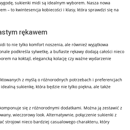
az wygodę, sukienki midi są idealnym wyborem. Nasza nowa
m – to kwintesencja kobiecości i klasy, która sprawdzi się na
iastym rękawem
i to nie tylko komfort noszenia, ale również wyjątkowa
konale podkreśla sylwetkę, a bufiaste rękawy dodają całości nieco
orem na koktajl, elegancką kolację czy ważne wydarzenie
ktowanych z myślą o różnorodnych potrzebach i preferencjach
idealną sukienkę, która będzie nie tylko piękna, ale także
komponuje się z różnorodnymi dodatkami. Można ją zestawić z
owany, wieczorowy look. Alternatywnie, połączenie sukienki z
ć strojowi nieco bardziej casualowego charakteru, który