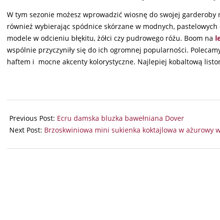
W tym sezonie możesz wprowadzić wiosnę do swojej garderoby ni
również wybierając spódnice skórzane w modnych, pastelowych 
modele w odcieniu błękitu, żółci czy pudrowego różu. Boom na
l
wspólnie przyczyniły się do ich ogromnej popularności. Poleca
haftem i mocne akcenty kolorystyczne. Najlepiej kobaltową listo
2024-
07-
Previous Post:
Ecru damska bluzka bawełniana Dover
04
Next Post:
Brzoskwiniowa mini sukienka koktajlowa w ażurowy 