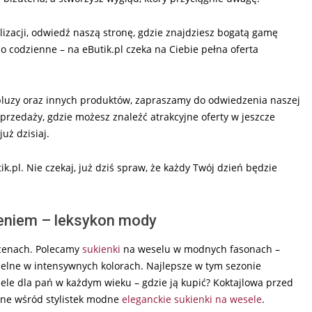
ylizacji, odwiedź naszą stronę, gdzie znajdziesz bogatą gamę
o codzienne – na eButik.pl czeka na Ciebie pełna oferta
bluzy oraz innych produktów, zapraszamy do odwiedzenia naszej
yprzedaży, gdzie możesz znaleźć atrakcyjne oferty w jeszcze
uż dzisiaj.
ik.pl. Nie czekaj, już dziś spraw, że każdy Twój dzień będzie
leniem – leksykon mody
 cenach. Polecamy
sukienki
na weselu w modnych fasonach –
elne w intensywnych kolorach. Najlepsze w tym sezonie
sele dla pań w każdym wieku – gdzie ją kupić? Koktajlowa przed
rne wśród stylistek modne
eleganckie sukienki na wesele
.