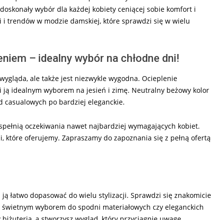
 doskonały wybór dla każdej kobiety ceniącej sobie komfort i
 i trendów w modzie damskiej, które sprawdzi się w wielu
niem – idealny wybór na chłodne dni!
 wygląda, ale także jest niezwykle wygodna. Ocieplenie
i ją idealnym wyborem na jesień i zimę. Neutralny beżowy kolor
od casualowych po bardziej eleganckie.
 spełnią oczekiwania nawet najbardziej wymagających kobiet.
i, które oferujemy. Zapraszamy do zapoznania się z pełną ofertą
ją łatwo dopasować do wielu stylizacji. Sprawdzi się znakomicie
ie świetnym wyborem do spodni materiałowych czy eleganckich
 biżuteria, a stworzysz wygląd, który przyciągnie uwagę.