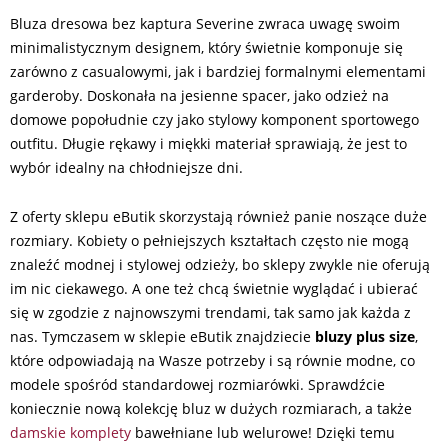
Bluza dresowa bez kaptura Severine zwraca uwagę swoim
minimalistycznym designem, który świetnie komponuje się
zarówno z casualowymi, jak i bardziej formalnymi elementami
garderoby. Doskonała na jesienne spacer, jako odzież na
domowe popołudnie czy jako stylowy komponent sportowego
outfitu. Długie rękawy i miękki materiał sprawiają, że jest to
wybór idealny na chłodniejsze dni.
Z oferty sklepu eButik skorzystają również panie noszące duże
rozmiary. Kobiety o pełniejszych kształtach często nie mogą
znaleźć modnej i stylowej odzieży, bo sklepy zwykle nie oferują
im nic ciekawego. A one też chcą świetnie wyglądać i ubierać
się w zgodzie z najnowszymi trendami, tak samo jak każda z
nas. Tymczasem w sklepie eButik znajdziecie
bluzy plus size
,
które odpowiadają na Wasze potrzeby i są równie modne, co
modele spośród standardowej rozmiarówki. Sprawdźcie
koniecznie nową kolekcję bluz w dużych rozmiarach, a także
damskie komplety
bawełniane lub welurowe! Dzięki temu