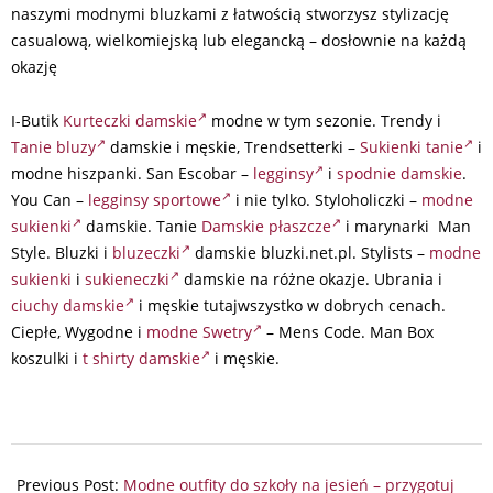
naszymi modnymi bluzkami z łatwością stworzysz stylizację
casualową, wielkomiejską lub elegancką – dosłownie na każdą
okazję
I-Butik
Kurteczki damskie
modne w tym sezonie. Trendy i
Tanie bluzy
damskie i męskie, Trendsetterki –
Sukienki tanie
i
modne hiszpanki. San Escobar –
legginsy
i
spodnie damskie
.
You Can –
legginsy sportowe
i nie tylko. Styloholiczki –
modne
sukienki
damskie. Tanie
Damskie płaszcze
i marynarki Man
Style. Bluzki i
bluzeczki
damskie bluzki.net.pl. Stylists –
modne
sukienki
i
sukieneczki
damskie na różne okazje. Ubrania i
ciuchy damskie
i męskie tutajwszystko w dobrych cenach.
Ciepłe, Wygodne i
modne Swetry
– Mens Code. Man Box
koszulki i
t shirty damskie
i męskie.
2024-
07-
Previous Post:
Modne outfity do szkoły na jesień – przygotuj