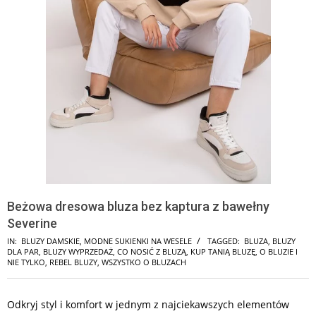
Beżowa dresowa bluza bez kaptura z bawełny
Severine
IN:
BLUZY DAMSKIE
,
MODNE SUKIENKI NA WESELE
TAGGED:
BLUZA
,
BLUZY
DLA PAR
,
BLUZY WYPRZEDAŻ
,
CO NOSIĆ Z BLUZĄ
,
KUP TANIĄ BLUZĘ
,
O BLUZIE I
NIE TYLKO
,
REBEL BLUZY
,
WSZYSTKO O BLUZACH
Odkryj styl i komfort w jednym z najciekawszych elementów