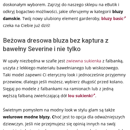
doskonałym wyborem. Zajrzyj do naszego sklepu na eButik i
odkryj bogactwo możliwości, jakie oferujemy w kategorii
bluzy
damskie
. Twój nowy ulubiony element garderoby,
bluzy basic
czeka na Ciebie już dziś!
Beżowa dresowa bluza bez kaptura z
bawełny Severine i nie tylko
W upały niezbędna w szafie jest
zwiewna sukienka
z falbanką,
uszyta z lekkiego materiału bawełnianego lub wiskozowego.
Taki model zapewni Ci eteryczny look i jednocześnie przyjemny
przewiew, dlatego jeśli możesz, wybierz długość przed kolano.
Sięgaj po modele z falbankami na ramionach lub z jedną
węższą falbaną zwieńczającą dół
lou sukienki
.
Świetnym pomysłem na modny look w stylu glam są także
welurowe modne blyzy. C
hoć jest to opcja dla odważniejszych
dziewczyn. Jeśli nie przejmujesz się opinią innych na swój