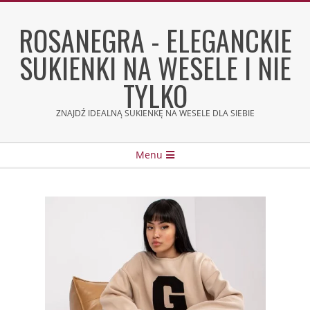
Skip
to
ROSANEGRA - ELEGANCKIE
content
SUKIENKI NA WESELE I NIE
TYLKO
ZNAJDŹ IDEALNĄ SUKIENKĘ NA WESELE DLA SIEBIE
Secondary
Menu
Navigation
Menu