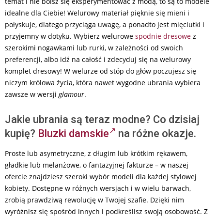
temat i nie boisz się eksperymentować z modą, to są to modele
idealne dla Ciebie! Welurowy materiał pięknie się mieni i
połyskuje, dlatego przyciąga uwagę, a ponadto jest mięciutki i
przyjemny w dotyku. Wybierz welurowe
spodnie dresowe
z
szerokimi nogawkami lub rurki, w zależności od swoich
preferencji, albo idź na całość i zdecyduj się na welurowy
komplet dresowy! W welurze od stóp do głów poczujesz się
niczym królowa życia, która nawet wygodne ubrania wybiera
zawsze w wersji
glamour
.
Jakie ubrania są teraz modne? Co dzisiaj
kupię?
Bluzki damskie
na różne okazje.
Proste lub asymetryczne, z długim lub krótkim rękawem,
gładkie lub melanżowe, o fantazyjnej fakturze – w naszej
ofercie znajdziesz szeroki wybór modeli dla każdej stylowej
kobiety. Dostępne w różnych wersjach i w wielu barwach,
zrobią prawdziwą rewolucję w Twojej szafie. Dzięki nim
wyróżnisz się spośród innych i podkreślisz swoją osobowość. Z