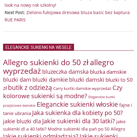
26
look na nowy rok szkolny!
Next Post:
Zielono-fuksjowa dresowa bluza basic bez kaptura
RUE PARIS
ELEGANCKIE SUKIENKI NA WESELE
Allegro sukienki do 50 zł
allegro
wyprzedaż
bluzeczka damska
bluzka damskie
bluzki damkie
bluzki dam
bluzki damski
bluzki to 50
butik z odzieżą
Czy
zł
Carry kurtki damskie wyprzedaż
kolorowe sukienki są modne?
Eleganckie kurtki
Eleganckie sukienki włoskie
fajne i
przejściowe damskie
Jaka sukienka dla kobiety po 50?
tanie ubrania
Jakie sukienki dla 30 latki?
jakie bluzki dla
jakie
sukienki dl a 40 latki? Modne sukienki dla pań po 50 Allegro
Jakie sukienki odmładzają?
Jakie sukienki