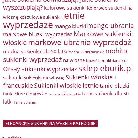
wyszczuplają?
kolorowe sukienki
Kolorowe sukienki na
letnie
wiosnę
koszulowe sukienki
wyprzedaże
mango ubrania
mango bluzki
Markowe sukienki
markowe bluzki wyprzedaż
markowe ubrania wyprzedaż
włoskie
mohito
modna sukienka dla 50 latki
modne kurtki damskie
sukienki wyprzedaż
na wiosnę
Nowości kurtki damskie
sklep ebutik.pl
Orsay sukienki wyprzedaż
Sukienki włoskie i
sukienki
sukienki na wiosnę
francuskie
Sukienki włoskie letnie
tanie bluzki
tanie sukienki dla 50
tanie ciuszki damskie
tanie kurtki damskie
latki
Tanie ubrania
ELEGANCKIE SUKIENKI NA WESELE KATEGORIE