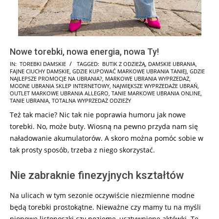
Nowe torebki, nowa energia, nowa Ty!
2026-
IN:
TOREBKI DAMSKIE
TAGGED:
BUTIK Z ODZIEŻĄ
,
DAMSKIE UBRANIA
,
FAJNE CIUCHY DAMSKIE
,
GDZIE KUPOWAĆ MARKOWE UBRANIA TANIEJ
,
GDZIE
02-
NAJLEPSZE PROMOCJE NA UBRANIA?
,
MARKOWE UBRANIA WYPRZEDAŻ
,
19
MODNE UBRANIA SKLEP INTERNETOWY
,
NAJWIĘKSZE WYPRZEDAŻE UBRAŃ
,
OUTLET MARKOWE UBRANIA ALLEGRO
,
TANIE MARKOWE UBRANIA ONLINE
,
TANIE UBRANIA
,
TOTALNA WYPRZEDAŻ ODZIEŻY
Też tak macie? Nic tak nie poprawia humoru jak nowe
torebki. No, może buty. Wiosną na pewno przyda nam się
naładowanie akumulatorów. A skoro można pomóc sobie w
tak prosty sposób, trzeba z niego skorzystać.
Nie zabraknie finezyjnych kształtów
Na ulicach w tym sezonie oczywiście niezmienne modne
będą torebki prostokątne. Nieważne czy mamy tu na myśli
pionowe listonoszki czy poziome, usztywnione aktówki. Te