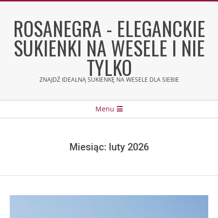
Skip
to
ROSANEGRA - ELEGANCKIE
content
SUKIENKI NA WESELE I NIE
TYLKO
ZNAJDŹ IDEALNĄ SUKIENKĘ NA WESELE DLA SIEBIE
Secondary
Menu
Navigation
Menu
Miesiąc:
luty 2026