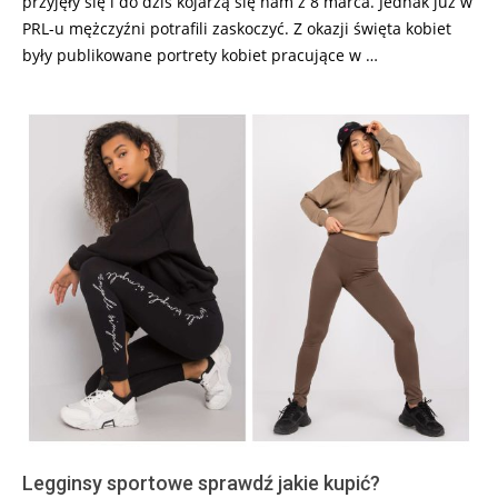
przyjęły się i do dziś kojarzą się nam z 8 marca. Jednak już w
PRL-u mężczyźni potrafili zaskoczyć. Z okazji święta kobiet
były publikowane portrety kobiet pracujące w …
Legginsy sportowe sprawdź jakie kupić?