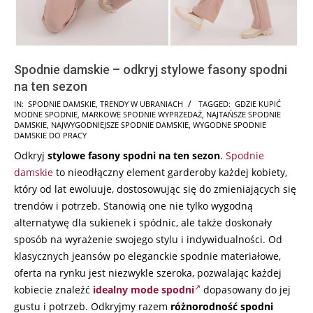
Spodnie damskie – odkryj stylowe fasony spodni
na ten sezon
2026-
IN:
SPODNIE DAMSKIE
,
TRENDY W UBRANIACH
TAGGED:
GDZIE KUPIĆ
MODNE SPODNIE
,
MARKOWE SPODNIE WYPRZEDAŻ
,
NAJTAŃSZE SPODNIE
02-
DAMSKIE
,
NAJWYGODNIEJSZE SPODNIE DAMSKIE
,
WYGODNE SPODNIE
23
DAMSKIE DO PRACY
Odkryj
stylowe fasony spodni na ten sezon
.
Spodnie
damskie
to nieodłączny element garderoby każdej kobiety,
który od lat ewoluuje, dostosowując się do zmieniających się
trendów i potrzeb. Stanowią one nie tylko wygodną
alternatywę dla sukienek i spódnic, ale także doskonały
sposób na wyrażenie swojego stylu i indywidualności. Od
klasycznych jeansów po eleganckie spodnie materiałowe,
oferta na rynku jest niezwykle szeroka, pozwalając każdej
kobiecie znaleźć
idealny mode spodni
dopasowany do jej
gustu i potrzeb. Odkryjmy razem
różnorodność spodni