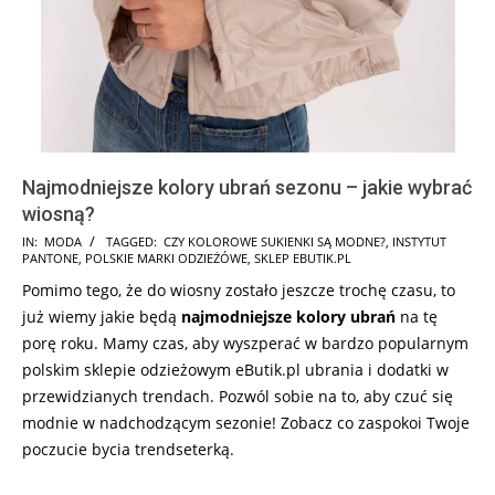
Najmodniejsze kolory ubrań sezonu – jakie wybrać
wiosną?
2026-
IN:
MODA
TAGGED:
CZY KOLOROWE SUKIENKI SĄ MODNE?
,
INSTYTUT
PANTONE
,
POLSKIE MARKI ODZIEŻÓWE
,
SKLEP EBUTIK.PL
02-
Pomimo tego, że do wiosny zostało jeszcze trochę czasu, to
23
już wiemy jakie będą
najmodniejsze kolory ubrań
na tę
porę roku. Mamy czas, aby wyszperać w bardzo popularnym
polskim sklepie odzieżowym eButik.pl ubrania i dodatki w
przewidzianych trendach. Pozwól sobie na to, aby czuć się
modnie w nadchodzącym sezonie! Zobacz co zaspokoi Twoje
poczucie bycia trendseterką.