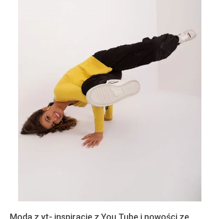
Moda z yt- inspiracje z You Tube i nowości ze