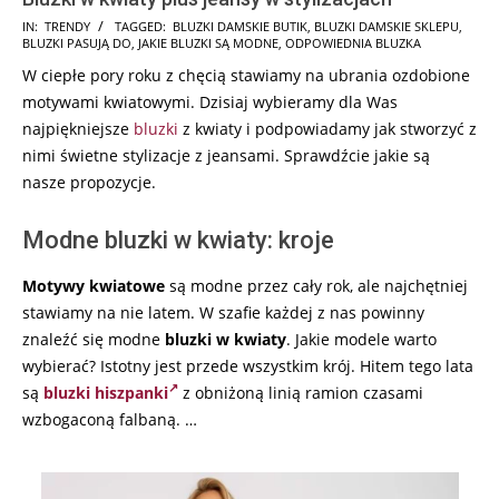
2026-
IN:
TRENDY
TAGGED:
BLUZKI DAMSKIE BUTIK
,
BLUZKI DAMSKIE SKLEPU
,
BLUZKI PASUJĄ DO
,
JAKIE BLUZKI SĄ MODNE
,
ODPOWIEDNIA BLUZKA
02-
W ciepłe pory roku z chęcią stawiamy na ubrania ozdobione
19
motywami kwiatowymi. Dzisiaj wybieramy dla Was
najpiękniejsze
bluzki
z kwiaty i podpowiadamy jak stworzyć z
nimi świetne stylizacje z jeansami. Sprawdźcie jakie są
nasze propozycje.
Modne bluzki w kwiaty: kroje
Motywy kwiatowe
są modne przez cały rok, ale najchętniej
stawiamy na nie latem. W szafie każdej z nas powinny
znaleźć się modne
bluzki w kwiaty
. Jakie modele warto
wybierać? Istotny jest przede wszystkim krój. Hitem tego lata
są
bluzki hiszpanki
z obniżoną linią ramion czasami
wzbogaconą falbaną. …