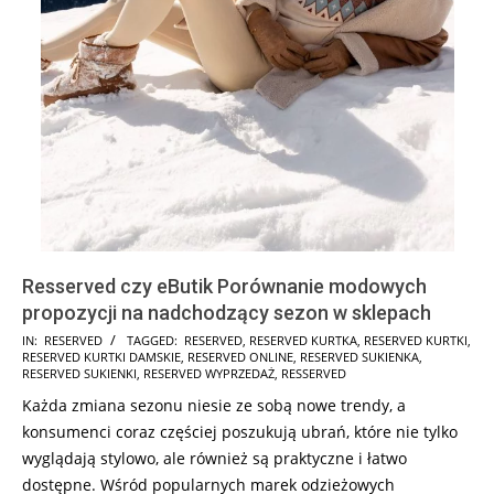
Resserved czy eButik Porównanie modowych
propozycji na nadchodzący sezon w sklepach
2026-
IN:
RESERVED
TAGGED:
RESERVED
,
RESERVED KURTKA
,
RESERVED KURTKI
,
RESERVED KURTKI DAMSKIE
,
RESERVED ONLINE
,
RESERVED SUKIENKA
,
02-
RESERVED SUKIENKI
,
RESERVED WYPRZEDAŻ
,
RESSERVED
20
Każda zmiana sezonu niesie ze sobą nowe trendy, a
konsumenci coraz częściej poszukują ubrań, które nie tylko
wyglądają stylowo, ale również są praktyczne i łatwo
dostępne. Wśród popularnych marek odzieżowych