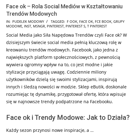
Face ok – Rola Social Mediów w Kształtowaniu
Trendów Modowych
2026-
IN:
PUDELEK MODOWY
TAGGED:
F OOK
,
FACE OK
,
FCE BOOK
,
GRUPY
MODOWE
,
INST
,
MSNGR
,
PINTEREST
,
PINTEREST S
,
T PINTEREST
02-
Social Media jako Siła Napędowa Trendów czyli Face ok? W
19
dzisiejszym świecie social media pełnią kluczową rolę w
kreowaniu trendów modowych. Facebook, jako jedna z
największych platform społecznościowych, z pewnością
wywiera ogromny wpływ na to, co jest modne i jakie
stylizacje przyciągają uwagę. Codziennie miliony
użytkowników dzielą się swoimi stylizacjami, inspirują
innych i śledzą nowości w modzie. Sklep eButik, doskonale
rozumiejąc tę dynamikę, przygotował ofertę, która wpisuje
się w najnowsze trendy podpatrzone na Facebooku.
Face ok i Trendy Modowe: Jak to Działa?
Każdy sezon przynosi nowe inspiracje, a …