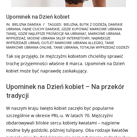
Upominek na Dzień kobiet
2026-
IN:
BIELIZNA DAMSKA
TAGGED:
BIELIZNA
,
BUTIK Z ODZIEŻĄ
,
DAMSKIE
UBRANIA
,
FAJNE CIUCHY DAMSKIE
,
GDZIE KUPOWAĆ MARKOWE UBRANIA
02-
TANIEJ
,
GDZIE NAJLEPSZE PROMOCJE NA UBRANIA?
,
MARKOWE UBRANIA
18
WYPRZEDAŻ
,
MODNE UBRANIA SKLEP INTERNETOWY
,
NAJWIĘKSZE
WYPRZEDAŻE UBRAŃ
,
OUTLET MARKOWE UBRANIA ALLEGRO
,
TANIE
MARKOWE UBRANIA ONLINE
,
TANIE UBRANIA
,
TOTALNA WYPRZEDAŻ ODZIEŻY
Tak się przyjęło, że mężczyźni kobietom chcieliby sprawić
trochę przyjemności właśnie 8 marca. Upominek na Dzień
kobiet może być naprawdę zaskakujący.
Upominek na Dzień kobiet – Na przekór
tradycji
W naszym kraju święto kobiet zaczęło być popularne
szczególnie w okresie PRL-u. W latach 70. Mężczyźni
obdarowywali bliskie sercu kobiety kwiatami – najpierw
modne były goździki, później tulipany. Oba rodzaje kwiatów