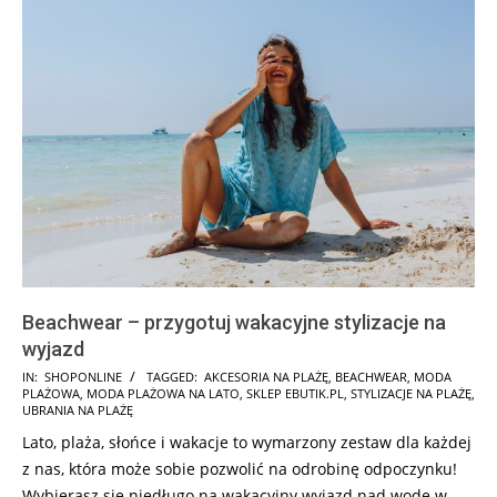
Beachwear – przygotuj wakacyjne stylizacje na
wyjazd
2026-
IN:
SHOPONLINE
TAGGED:
AKCESORIA NA PLAŻĘ
,
BEACHWEAR
,
MODA
PLAŻOWA
,
MODA PLAŻOWA NA LATO
,
SKLEP EBUTIK.PL
,
STYLIZACJE NA PLAŻĘ
,
02-
UBRANIA NA PLAŻĘ
27
Lato, plaża, słońce i wakacje to wymarzony zestaw dla każdej
z nas, która może sobie pozwolić na odrobinę odpoczynku!
Wybierasz się niedługo na wakacyjny wyjazd nad wodę w