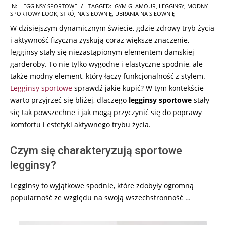
2026-
IN:
LEGGINSY SPORTOWE
TAGGED:
GYM GLAMOUR
,
LEGGINSY
,
MODNY
SPORTOWY LOOK
,
STRÓJ NA SIŁOWNIĘ
,
UBRANIA NA SIŁOWNIĘ
02-
W dzisiejszym dynamicznym świecie, gdzie zdrowy tryb życia
18
i aktywność fizyczna zyskują coraz większe znaczenie,
legginsy stały się niezastąpionym elementem damskiej
garderoby. To nie tylko wygodne i elastyczne spodnie, ale
także modny element, który łączy funkcjonalność z stylem.
Legginsy sportowe
sprawdź jakie kupić? W tym kontekście
warto przyjrzeć się bliżej, dlaczego
legginsy sportowe
stały
się tak powszechne i jak mogą przyczynić się do poprawy
komfortu i estetyki aktywnego trybu życia.
Czym się charakteryzują sportowe
legginsy?
Legginsy to wyjątkowe spodnie, które zdobyły ogromną
popularność ze względu na swoją wszechstronność …