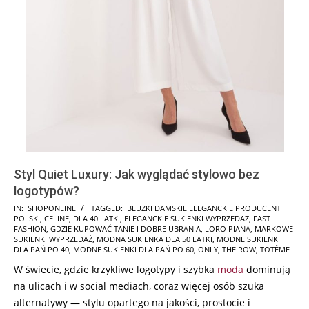
Styl Quiet Luxury: Jak wyglądać stylowo bez
logotypów?
2026-
IN:
SHOPONLINE
TAGGED:
BLUZKI DAMSKIE ELEGANCKIE PRODUCENT
POLSKI
,
CELINE
,
DLA 40 LATKI
,
ELEGANCKIE SUKIENKI WYPRZEDAŻ
,
FAST
02-
FASHION
,
GDZIE KUPOWAĆ TANIE I DOBRE UBRANIA
,
LORO PIANA
,
MARKOWE
24
SUKIENKI WYPRZEDAŻ
,
MODNA SUKIENKA DLA 50 LATKI
,
MODNE SUKIENKI
DLA PAŃ PO 40
,
MODNE SUKIENKI DLA PAŃ PO 60
,
ONLY
,
THE ROW
,
TOTÊME
W świecie, gdzie krzykliwe logotypy i szybka
moda
dominują
na ulicach i w social mediach, coraz więcej osób szuka
alternatywy — stylu opartego na jakości, prostocie i