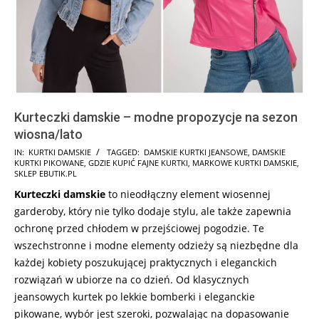
Kurteczki damskie – modne propozycje na sezon
wiosna/lato
2026-
IN:
KURTKI DAMSKIE
TAGGED:
DAMSKIE KURTKI JEANSOWE
,
DAMSKIE
KURTKI PIKOWANE
,
GDZIE KUPIĆ FAJNE KURTKI
,
MARKOWE KURTKI DAMSKIE
,
02-
SKLEP EBUTIK.PL
23
Kurteczki damskie
to nieodłączny element wiosennej
garderoby, który nie tylko dodaje stylu, ale także zapewnia
ochronę przed chłodem w przejściowej pogodzie. Te
wszechstronne i modne elementy odzieży są niezbędne dla
każdej kobiety poszukującej praktycznych i eleganckich
rozwiązań w ubiorze na co dzień. Od klasycznych
jeansowych kurtek po lekkie bomberki i eleganckie
pikowane, wybór jest szeroki, pozwalając na dopasowanie