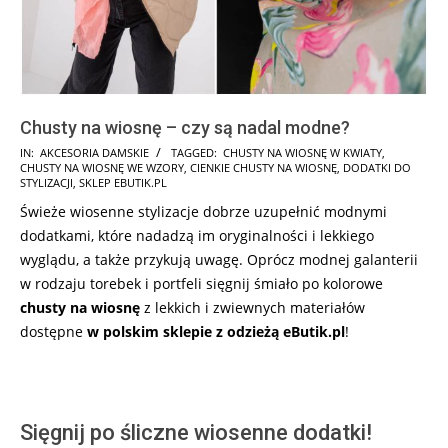
Chusty na wiosnę – czy są nadal modne?
2026-
IN:
AKCESORIA DAMSKIE
TAGGED:
CHUSTY NA WIOSNĘ W KWIATY
,
CHUSTY NA WIOSNĘ WE WZORY
,
CIENKIE CHUSTY NA WIOSNĘ
,
DODATKI DO
02-
STYLIZACJI
,
SKLEP EBUTIK.PL
27
Świeże wiosenne stylizacje dobrze uzupełnić modnymi
dodatkami, które nadadzą im oryginalności i lekkiego
wyglądu, a także przykują uwagę. Oprócz modnej galanterii
w rodzaju torebek i portfeli sięgnij śmiało po kolorowe
chusty na wiosnę
z lekkich i zwiewnych materiałów
dostępne
w polskim sklepie z odzieżą eButik.pl
!
Sięgnij po śliczne wiosenne dodatki!