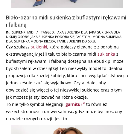
Biało-czarna midi sukienka z bufiastymi rękawami
i falbaną
2026-
IN:
SUKIENKI MIDI
TAGGED:
JAKA SUKIENKA DLA
,
JAKA SUKIENKA DLA
NISKIEJ OSOBY
,
JAKA SUKIENKA PODOBA SIĘ FACETOM
,
MODNA SUKIENKA
02-
DLA
,
SUKIENKA MODNA KIECKA
,
TANIE SUKIENKI DO 50 ZŁ
19
Czy szukasz
sukienki
, która połączy elegancję z odrobiną
ekstrawagancji? Jeśli tak, to biało-czarna midi
sukienka
z
bufiastymi rękawami i falbaną dostępna na ebutik.pl może
być strzałem w dziesiątkę! Ten niezwykły model to idealna
propozycja dla każdej kobiety, która chce wyglądać stylowo, a
jednocześnie czuć się wyjątkowo. Czytaj dalej, aby
dowiedzieć się więcej o tej niezwykłej sukience oraz o tym,
jak możesz ją stylizować na różne okazje.
To nie tylko symbol elegancji,
garnitur
to również
wszechstronność i uniwersalność, gdyż może być noszony
na wiele różnych okazji. Jest to …