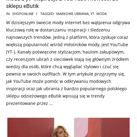
sklepu eButik
2026-
IN:
SHOPONLINE
TAGGED:
MARKOWE UBRANIA
,
YT- MODA
02-
W dzisiejszym świecie mody internet bez wątpienia odgrywa
20
kluczową rolę w dostarczaniu inspiracji i śledzeniu
najnowszych trendów. Jedną z platform, która zyskuje coraz
większą popularność wśród miłośników mody, jest YouTube
(YT-). Kanały poświęcone stylizacjom, haulom zakupowym,
czy recenzjom ubrań z sieciówek stają się głównym źródłem
wiedzy dla osób, które chcą wyglądać stylowo i czuć się
pewnie w swoich outfitach. W tym artykule przyjrzymy się,
jak YouTube może pomóc w odkrywaniu modowych
inspiracji oraz jak ubrania z bardzo popularnego polskiego
sklepu odzieżowego eButik wpisują się w trendy
prezentowane przez …