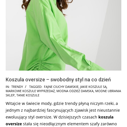
Koszula oversize – swobodny styl na co dzień
2025-
IN:
TRENDY
TAGGED:
FAJNE CIUCHY DAMSKIE
,
JAKIE KOSZULE SĄ
,
MARKOWE KOSZULE WYPRZEDAŻ
,
MODNA ODZIEŻ DAMSKA
,
MODNE UBRANIA
05-
SKLEP
,
TANIE KOSZULE
29
Witajcie w świecie mody, gdzie trendy płyną niczym rzeki, a
jednym z najbardziej fascynujących zjawisk jest nieustannie
ewoluujący styl oversize. W dzisiejszych czasach
koszula
oversize
stała się nieodłącznym elementem szafy zarówno