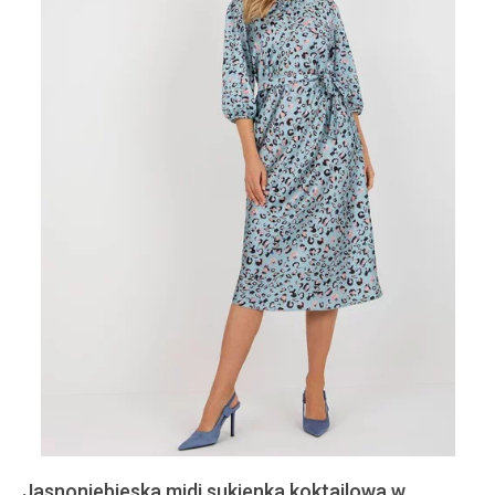
Jasnoniebieska midi sukienka koktajlowa w