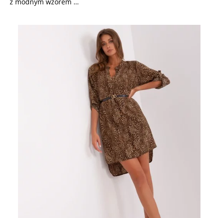
z modnym wzorem …