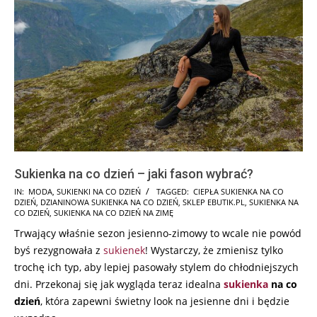
Sukienka na co dzień – jaki fason wybrać?
2025-
IN:
MODA
,
SUKIENKI NA CO DZIEŃ
TAGGED:
CIEPŁA SUKIENKA NA CO
DZIEŃ
,
DZIANINOWA SUKIENKA NA CO DZIEŃ
,
SKLEP EBUTIK.PL
,
SUKIENKA NA
05-
CO DZIEŃ
,
SUKIENKA NA CO DZIEŃ NA ZIMĘ
28
Trwający właśnie sezon jesienno-zimowy to wcale nie powód
byś rezygnowała z
sukienek
! Wystarczy, że zmienisz tylko
trochę ich typ, aby lepiej pasowały stylem do chłodniejszych
dni. Przekonaj się jak wygląda teraz idealna
sukienka
na co
dzień
, która zapewni świetny look na jesienne dni i będzie