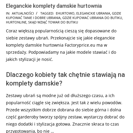
Eleganckie komplety damskie hurtownia
2025-
IN:
AKTUALNOŚCI
TAGGED:
EHURTOWO
,
ELEGANCKIE UBRANIA
,
GDZIE
KUPOWAĆ TANIE I DOBRE UBRANIA
,
GDZIE KUPOWAĆ UBRANIA DO BUTIKU
,
05-
HURTONLINE
,
SKĄD WZIĄĆ TOWAR DO BUTIKU
22
Coraz większą popularnością cieszą się dopasowane do
siebie zestawy ubrań. Przekonajcie się jakie eleganckie
komplety damskie hurtownia Factoryprice.eu ma w
sprzedaży. Podpowiadamy na jakie modele stawiać i do
jakich stylizacji je nosić.
Dlaczego kobiety tak chętnie stawiają na
komplety damskie?
Zestawy ubrań są modne już od dłuższego czasu, a ich
popularność ciągle się zwiększa. Jest tak z wielu powodów.
Przede wszystkim dobrze dobrana do siebie górna i dolna
część garderoby tworzy spójny zestaw, wystarczy dobrać do
niego dodatki i stylizacja gotowa. Znacznie skraca to czas
przygotowania, bo nie …