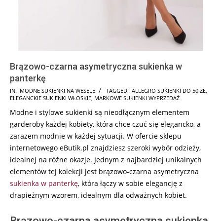
Brązowo-czarna asymetryczna sukienka w
panterkę
2025-
IN:
MODNE SUKIENKI NA WESELE
TAGGED:
ALLEGRO SUKIENKI DO 50 ZŁ
,
ELEGANCKIE SUKIENKI WŁOSKIE
,
MARKOWE SUKIENKI WYPRZEDAŻ
05-
Modne i stylowe sukienki są nieodłącznym elementem
02
garderoby każdej kobiety, która chce czuć się elegancko, a
zarazem modnie w każdej sytuacji. W ofercie sklepu
internetowego eButik.pl znajdziesz szeroki wybór odzieży,
idealnej na różne okazje. Jednym z najbardziej unikalnych
elementów tej kolekcji jest brązowo-czarna asymetryczna
sukienka w panterkę
, która łączy w sobie elegancję z
drapieżnym wzorem, idealnym dla odważnych kobiet.
Brązowo-czarna asymetryczna sukienka