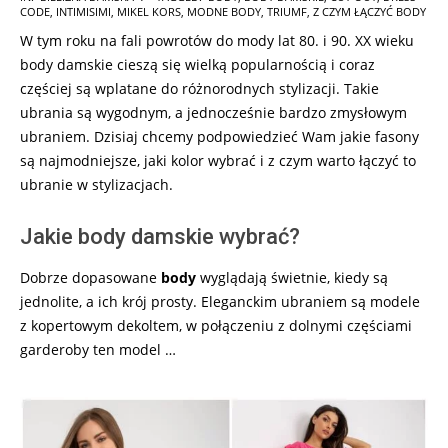
CODE
,
INTIMISIMI
,
MIKEL KORS
,
MODNE BODY
,
TRIUMF
,
Z CZYM ŁĄCZYĆ BODY
05-
W tym roku na fali powrotów do mody lat 80. i 90. XX wieku
28
body damskie cieszą się wielką popularnością i coraz
częściej są wplatane do różnorodnych stylizacji. Takie
ubrania są wygodnym, a jednocześnie bardzo zmysłowym
ubraniem. Dzisiaj chcemy podpowiedzieć Wam jakie fasony
są najmodniejsze, jaki kolor wybrać i z czym warto łączyć to
ubranie w stylizacjach.
Jakie body damskie wybrać?
Dobrze dopasowane
body
wyglądają świetnie, kiedy są
jednolite, a ich krój prosty. Eleganckim ubraniem są modele
z kopertowym dekoltem, w połączeniu z dolnymi częściami
garderoby ten model …