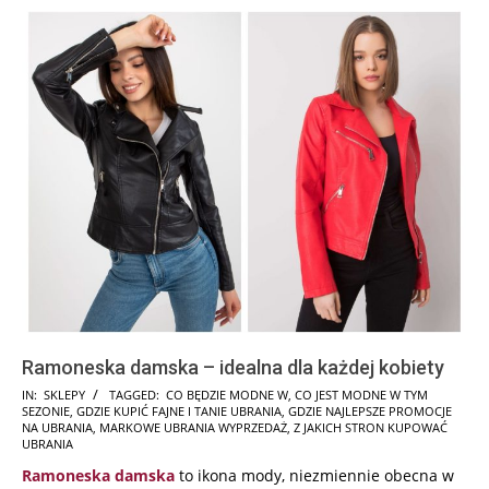
Ramoneska damska – idealna dla każdej kobiety
2025-
IN:
SKLEPY
TAGGED:
CO BĘDZIE MODNE W
,
CO JEST MODNE W TYM
SEZONIE
,
GDZIE KUPIĆ FAJNE I TANIE UBRANIA
,
GDZIE NAJLEPSZE PROMOCJE
05-
NA UBRANIA
,
MARKOWE UBRANIA WYPRZEDAŻ
,
Z JAKICH STRON KUPOWAĆ
09
UBRANIA
Ramoneska damska
to ikona mody, niezmiennie obecna w