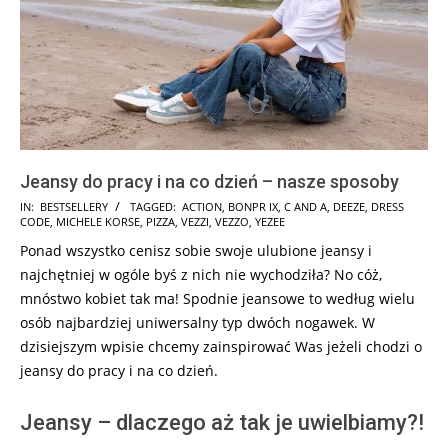
Jeansy do pracy i na co dzień – nasze sposoby
2025-
IN:
BESTSELLERY
TAGGED:
ACTION
,
BONPR IX
,
C AND A
,
DEEZE
,
DRESS
CODE
,
MICHELE KORSE
,
PIZZA
,
VEZZI
,
VEZZO
,
YEZEE
05-
Ponad wszystko cenisz sobie swoje ulubione jeansy i
27
najchętniej w ogóle byś z nich nie wychodziła? No cóż,
mnóstwo kobiet tak ma! Spodnie jeansowe to według wielu
osób najbardziej uniwersalny typ dwóch nogawek. W
dzisiejszym wpisie chcemy zainspirować Was jeżeli chodzi o
jeansy do pracy i na co dzień.
Jeansy – dlaczego aż tak je uwielbiamy?!