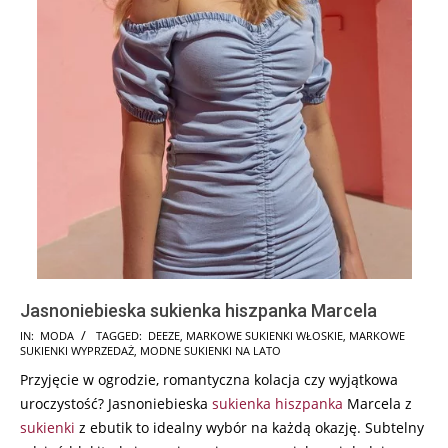
Jasnoniebieska sukienka hiszpanka Marcela
2025-
IN:
MODA
TAGGED:
DEEZE
,
MARKOWE SUKIENKI WŁOSKIE
,
MARKOWE
SUKIENKI WYPRZEDAŻ
,
MODNE SUKIENKI NA LATO
05-
Przyjęcie w ogrodzie, romantyczna kolacja czy wyjątkowa
28
uroczystość? Jasnoniebieska
sukienka hiszpanka
Marcela z
sukienki
z ebutik to idealny wybór na każdą okazję. Subtelny