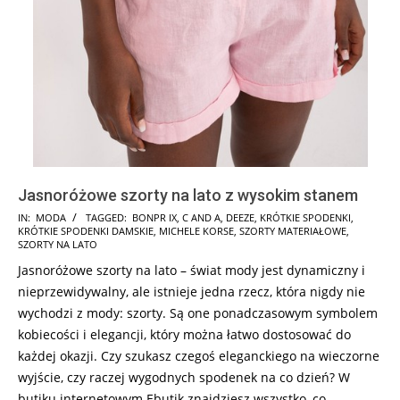
Jasnoróżowe szorty na lato z wysokim stanem
2025-
IN:
MODA
TAGGED:
BONPR IX
,
C AND A
,
DEEZE
,
KRÓTKIE SPODENKI
,
KRÓTKIE SPODENKI DAMSKIE
,
MICHELE KORSE
,
SZORTY MATERIAŁOWE
,
05-
SZORTY NA LATO
27
Jasnoróżowe szorty na lato – świat mody jest dynamiczny i
nieprzewidywalny, ale istnieje jedna rzecz, która nigdy nie
wychodzi z mody: szorty. Są one ponadczasowym symbolem
kobiecości i elegancji, który można łatwo dostosować do
każdej okazji. Czy szukasz czegoś eleganckiego na wieczorne
wyjście, czy raczej wygodnych spodenek na co dzień? W
butiku internetowym Ebutik znajdziesz wszystko, co