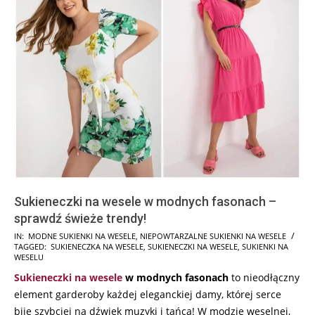
Sukieneczki na wesele w modnych fasonach –
sprawdź świeże trendy!
2025-
IN:
MODNE SUKIENKI NA WESELE
,
NIEPOWTARZALNE SUKIENKI NA WESELE
TAGGED:
SUKIENECZKA NA WESELE
,
SUKIENECZKI NA WESELE
,
SUKIENKI NA
05-
WESELU
28
Sukieneczki na wesele
w modnych fasonach
to nieodłączny
element garderoby każdej eleganckiej damy, której serce
bije szybciej na dźwięk muzyki i tańca! W modzie weselnej,