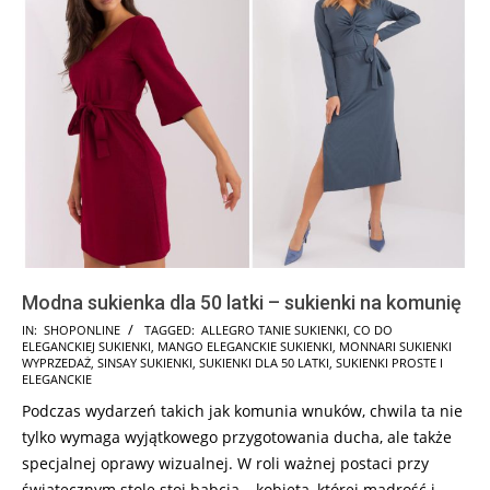
Modna sukienka dla 50 latki – sukienki na komunię
2025-
IN:
SHOPONLINE
TAGGED:
ALLEGRO TANIE SUKIENKI
,
CO DO
ELEGANCKIEJ SUKIENKI
,
MANGO ELEGANCKIE SUKIENKI
,
MONNARI SUKIENKI
05-
WYPRZEDAŻ
,
SINSAY SUKIENKI
,
SUKIENKI DLA 50 LATKI
,
SUKIENKI PROSTE I
08
ELEGANCKIE
Podczas wydarzeń takich jak komunia wnuków, chwila ta nie
tylko wymaga wyjątkowego przygotowania ducha, ale także
specjalnej oprawy wizualnej. W roli ważnej postaci przy
świątecznym stole stoi babcia – kobieta, której mądrość i