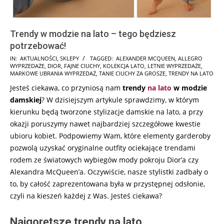
Trendy w modzie na lato – tego będziesz
potrzebować!
2025-
IN:
AKTUALNOŚCI
,
SKLEPY
TAGGED:
ALEXANDER MCQUEEN
,
ALLEGRO
WYPRZEDAŻE
,
DIOR
,
FAJNE CIUCHY
,
KOLEKCJA LATO
,
LETNIE WYPRZEDAŻE
,
05-
MARKOWE UBRANIA WYPRZEDAŻ
,
TANIE CIUCHY ZA GROSZE
,
TRENDY NA LATO
01
Jesteś ciekawa, co przyniosą nam
trendy
na lato
w modzie
damskiej
? W dzisiejszym artykule sprawdzimy, w którym
kierunku będą tworzone stylizacje damskie na lato, a przy
okazji poruszymy nawet najbardziej szczegółowe kwestie
ubioru kobiet. Podpowiemy Wam, które elementy garderoby
pozwolą uzyskać oryginalne outfity ociekające trendami
rodem ze światowych wybiegów mody pokroju Dior’a czy
Alexandra McQueen’a. Oczywiście, nasze stylistki zadbały o
to, by całość zaprezentowana była w przystępnej odsłonie,
czyli na kieszeń każdej z Was. Jesteś ciekawa?
Najgorętsze trendy na lato