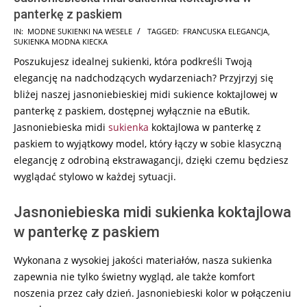
panterkę z paskiem
2025-
IN:
MODNE SUKIENKI NA WESELE
TAGGED:
FRANCUSKA ELEGANCJA
,
SUKIENKA MODNA KIECKA
05-
Poszukujesz idealnej sukienki, która podkreśli Twoją
02
elegancję na nadchodzących wydarzeniach? Przyjrzyj się
bliżej naszej jasnoniebieskiej midi sukience koktajlowej w
panterkę z paskiem, dostępnej wyłącznie na eButik.
Jasnoniebieska midi
sukienka
koktajlowa w panterkę z
paskiem to wyjątkowy model, który łączy w sobie klasyczną
elegancję z odrobiną ekstrawagancji, dzięki czemu będziesz
wyglądać stylowo w każdej sytuacji.
Jasnoniebieska midi sukienka koktajlowa
w panterkę z paskiem
Wykonana z wysokiej jakości materiałów, nasza sukienka
zapewnia nie tylko świetny wygląd, ale także komfort
noszenia przez cały dzień. Jasnoniebieski kolor w połączeniu