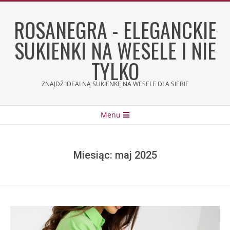
Skip
to
ROSANEGRA - ELEGANCKIE
content
SUKIENKI NA WESELE I NIE
TYLKO
ZNAJDŹ IDEALNĄ SUKIENKĘ NA WESELE DLA SIEBIE
Secondary
Menu
Navigation
Menu
Miesiąc:
maj 2025