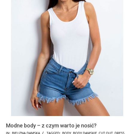
Modne body – z czym warto je nosić?
2025-
IN:
BIELIZNA DAMSKA
TAGGED:
BODY
,
BODY DAMSKIE
,
CUT OUT
,
DRESS