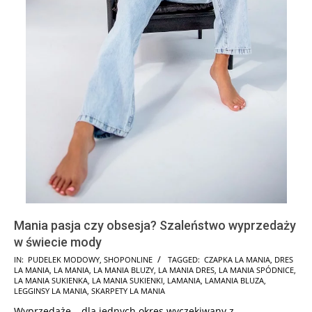
Mania pasja czy obsesja? Szaleństwo wyprzedaży
w świecie mody
2025-
IN:
PUDELEK MODOWY
,
SHOPONLINE
TAGGED:
CZAPKA LA MANIA
,
DRES
LA MANIA
,
LA MANIA
,
LA MANIA BLUZY
,
LA MANIA DRES
,
LA MANIA SPÓDNICE
,
05-
LA MANIA SUKIENKA
,
LA MANIA SUKIENKI
,
LAMANIA
,
LAMANIA BLUZA
,
27
LEGGINSY LA MANIA
,
SKARPETY LA MANIA
Wyprzedaże – dla jednych okres wyczekiwany z