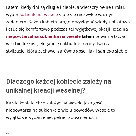
05-
Latem, kiedy dni są długie i ciepłe, a wieczory pełne uroku,
22
wybór
sukienki na wesele
staje się niezwykle ważnym
zadaniem. Każda kobieta pragnie wyglądać wtedy unikatowo
i czuć się komfortowo podczas tej wyjątkowej okazji! Idealna
niepowtarzalna sukienka na wesele
latem
powinna łączyć
w sobie lekkość, elegancję i aktualne trendy, tworząc
stylizację, która zachwyci zarówno gości, jak i samego siebie.
Dlaczego każdej kobiecie zależy na
unikalnej kreacji weselnej?
Każda kobieta chce założyć na wesele jako gość
niepowtarzalną sukienkę z wielu powodów. Wesele to
wyjątkowe wydarzenie, pełne radości, emocji
…