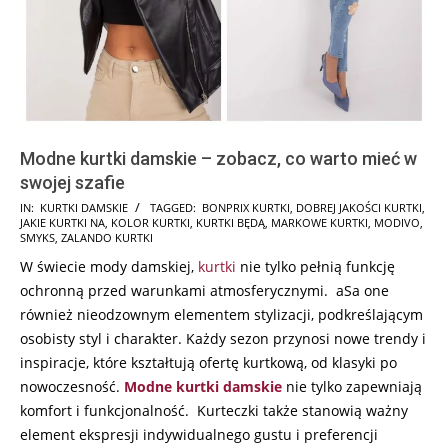
Modne kurtki damskie – zobacz, co warto mieć w
swojej szafie
2024-
IN:
KURTKI DAMSKIE
TAGGED:
BONPRIX KURTKI
,
DOBREJ JAKOŚCI KURTKI
,
JAKIE KURTKI NA
,
KOLOR KURTKI
,
KURTKI BĘDĄ
,
MARKOWE KURTKI
,
MODIVO
,
12-
SMYKS
,
ZALANDO KURTKI
19
W świecie mody damskiej,
kurtki
nie tylko pełnią funkcję
ochronną przed warunkami atmosferycznymi. aSa one
również nieodzownym elementem stylizacji, podkreślającym
osobisty styl i charakter. Każdy sezon przynosi nowe trendy i
inspiracje, które kształtują ofertę kurtkową, od klasyki po
nowoczesność.
Modne kurtki damskie
nie tylko zapewniają
komfort i funkcjonalność. Kurteczki także stanowią ważny
element ekspresji indywidualnego gustu i preferencji