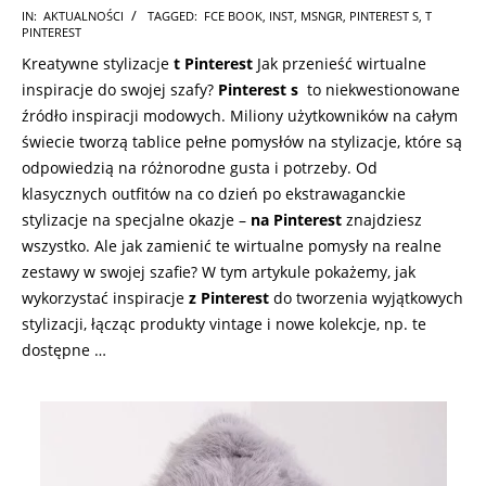
2024-
IN:
AKTUALNOŚCI
TAGGED:
FCE BOOK
,
INST
,
MSNGR
,
PINTEREST S
,
T
PINTEREST
12-
Kreatywne stylizacje
t Pinterest
Jak przenieść wirtualne
27
inspiracje do swojej szafy?
Pinterest s
to niekwestionowane
źródło inspiracji modowych. Miliony użytkowników na całym
świecie tworzą tablice pełne pomysłów na stylizacje, które są
odpowiedzią na różnorodne gusta i potrzeby. Od
klasycznych outfitów na co dzień po ekstrawaganckie
stylizacje na specjalne okazje –
na Pinterest
znajdziesz
wszystko. Ale jak zamienić te wirtualne pomysły na realne
zestawy w swojej szafie? W tym artykule pokażemy, jak
wykorzystać inspiracje
z Pinterest
do tworzenia wyjątkowych
stylizacji, łącząc produkty vintage i nowe kolekcje, np. te
dostępne …