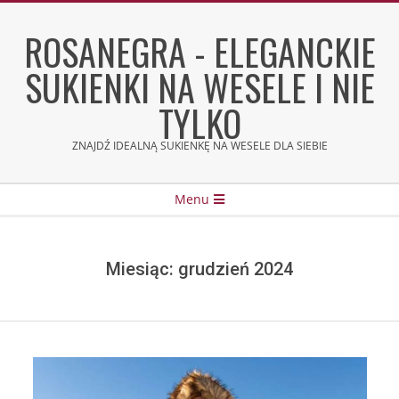
Skip
to
ROSANEGRA - ELEGANCKIE
content
SUKIENKI NA WESELE I NIE
TYLKO
ZNAJDŹ IDEALNĄ SUKIENKĘ NA WESELE DLA SIEBIE
Secondary
Menu
Navigation
Menu
Miesiąc:
grudzień 2024