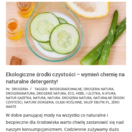
Ekologiczne środki czystości – wymień chemię na
naturalne detergenty!
2024-
IN:
DROGERIA
TAGGED:
BIODEGRADOWALNE
,
DROGERIA NATURA
,
DROGERIANATURA
,
DROGERIE NATURA
,
ECO
,
HEBE
,
I ULOTKA
,
N ATURA
,
12-
NATUR GAZETKA
,
NATURA
,
NATURA. DROGERIA NATURA
,
NATURALNE ŚRODKI
28
CZYSTOŚCI
,
NATURE DORGERIA
,
OLEJKI ROŚLINNE
,
SKLEP EBUTIK.PL
,
ZERO
WASTE
W dobie panującej mody na wszystko co naturalne i
bezpieczne dla środowiska warto chwilę zastanowić się nad
naszym konsumpcjonizmem. Codziennie zużywamy dużo