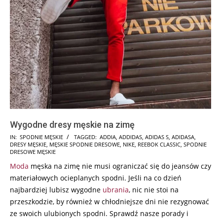
Wygodne dresy męskie na zimę
2024-
IN:
SPODNIE MĘSKIE
TAGGED:
ADDIA
,
ADDIDAS
,
ADIDAS S
,
ADIDASA
,
DRESY MĘSKIE
,
MĘSKIE SPODNIE DRESOWE
,
NIKE
,
REEBOK CLASSIC
,
SPODNIE
12-
DRESOWE MĘSKIE
27
Moda
męska na zimę nie musi ograniczać się do jeansów czy
materiałowych ocieplanych spodni. Jeśli na co dzień
najbardziej lubisz wygodne
ubrania
, nic nie stoi na
przeszkodzie, by również w chłodniejsze dni nie rezygnować
ze swoich ulubionych spodni. Sprawdź nasze porady i