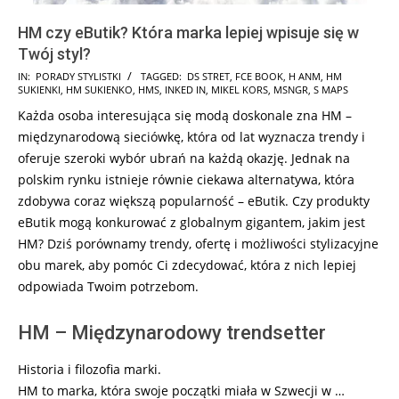
HM czy eButik? Która marka lepiej wpisuje się w
Twój styl?
2024-
IN:
PORADY STYLISTKI
TAGGED:
DS STRET
,
FCE BOOK
,
H ANM
,
HM
SUKIENKI
,
HM SUKIENKO
,
HMS
,
INKED IN
,
MIKEL KORS
,
MSNGR
,
S MAPS
12-
Każda osoba interesująca się modą doskonale zna HM –
31
międzynarodową sieciówkę, która od lat wyznacza trendy i
oferuje szeroki wybór ubrań na każdą okazję. Jednak na
polskim rynku istnieje równie ciekawa alternatywa, która
zdobywa coraz większą popularność – eButik. Czy produkty
eButik mogą konkurować z globalnym gigantem, jakim jest
HM? Dziś porównamy trendy, ofertę i możliwości stylizacyjne
obu marek, aby pomóc Ci zdecydować, która z nich lepiej
odpowiada Twoim potrzebom.
HM – Międzynarodowy trendsetter
Historia i filozofia marki.
HM to marka, która swoje początki miała w Szwecji w …