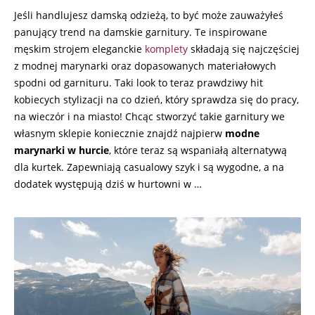
Jeśli handlujesz damską odzieżą, to być może zauważyłeś
panujący trend na damskie garnitury. Te inspirowane
męskim strojem eleganckie
komplety
składają się najczęściej
z modnej marynarki oraz dopasowanych materiałowych
spodni od garnituru. Taki look to teraz prawdziwy hit
kobiecych stylizacji na co dzień, który sprawdza się do pracy,
na wieczór i na miasto! Chcąc stworzyć takie garnitury we
własnym sklepie koniecznie znajdź najpierw
modne
marynarki w hurcie
, które teraz są wspaniałą alternatywą
dla kurtek. Zapewniają casualowy szyk i są wygodne, a na
dodatek występują dziś w hurtowni w …