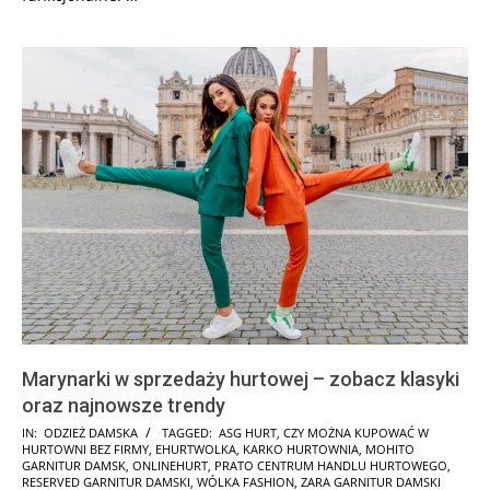
Marynarki w sprzedaży hurtowej – zobacz klasyki
oraz najnowsze trendy
2024-
IN:
ODZIEŻ DAMSKA
TAGGED:
ASG HURT
,
CZY MOŻNA KUPOWAĆ W
HURTOWNI BEZ FIRMY
,
EHURTWOLKA
,
KARKO HURTOWNIA
,
MOHITO
12-
GARNITUR DAMSK
,
ONLINEHURT
,
PRATO CENTRUM HANDLU HURTOWEGO
,
19
RESERVED GARNITUR DAMSKI
,
WÓLKA FASHION
,
ZARA GARNITUR DAMSKI