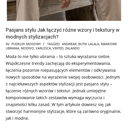
Pasjans stylu Jak łączyć różne wzory i tekstury w
modnych stylizacjach?
2024-
IN:
PUDELEK MODOWY
TAGGED:
ANSWEAR
,
BUTIK LALALA
,
MARKOWE
UBRANIA
,
MODIVO
,
VARLESCA
,
VINTED
,
ZALANDO
12-
Moda to nie tylko ubrania – to sztuka wyrażania siebie.
21
Współczesne trendy zachęcają do eksperymentowania,
łączenia pozornie niepasujących elementów i odkrywania
nowych sposobów na wyrażenie swojej osobowości. Jednym
z najciekawszych aspektów stylizacji jest pasjans stylu –
łączenie różnych wzorów i tekstur. Jednak umiejętne
komponowanie takich zestawów wymaga wyczucia i
znajomości kilku zasad. W tym artykule dowiesz się, jak
stworzyć harmonijne stylizacje, które są zarówno oryginalne,
jak i modne.