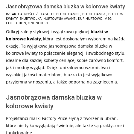
Jasnobrązowa damska bluzka w kolorowe kwiaty
2024-
IN:
AKTUALNOŚCI
TAGGED:
BLUZKI DAMKIE
,
BLUZKI DAMSKI
,
BLUZKI W
KWIATY
,
EHURTWOLKA
,
HURTOWNIA AWANTI
,
KUP HURTOWO
,
MEGI
12-
COLLECTION
,
ONLINEHURT
19
Odkryj zalety stylowej i wyjątkowo pięknej
bluzki w
kolorowe kwiaty
, która jest doskonałym wyborem na każdą
okazję. Ta wyjątkowa Jasnobrązowa damska bluzka w
kolorowe kwiaty to połączenie elegancji i swobodnego stylu,
idealne dla każdej kobiety ceniącej sobie zarówno komfort,
jak i modny wygląd. Dzięki unikalnemu wzornictwu i
wysokiej jakości materiałom, bluzka ta jest wyjątkowo
przyjemna w noszeniu, a także odporna na zagniecenia.
Jasnobrązowa damska bluzka w
kolorowe kwiaty
Projektanci marki Factory Price słyną z tworzenia ubrań,
które nie tylko wyglądają świetnie, ale także są praktyczne i
funkcjonalne. …