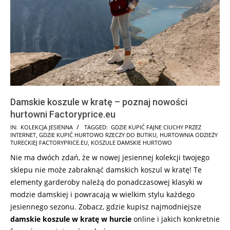
Damskie koszule w kratę – poznaj nowości
hurtowni Factoryprice.eu
2024-
IN:
KOLEKCJA JESIENNA
TAGGED:
GDZIE KUPIĆ FAJNE CIUCHY PRZEZ
INTERNET
,
GDZIE KUPIĆ HURTOWO RZECZY DO BUTIKU
,
HURTOWNIA ODZIEŻY
12-
TURECKIEJ FACTORYPRICE.EU
,
KOSZULE DAMSKIE HURTOWO
19
Nie ma dwóch zdań, że w nowej jesiennej kolekcji twojego
sklepu nie może zabraknąć damskich koszul w kratę! Te
elementy garderoby należą do ponadczasowej klasyki w
modzie damskiej i powracają w wielkim stylu każdego
jesiennego sezonu. Zobacz, gdzie kupisz najmodniejsze
damskie koszule w kratę w hurcie
online i jakich konkretnie