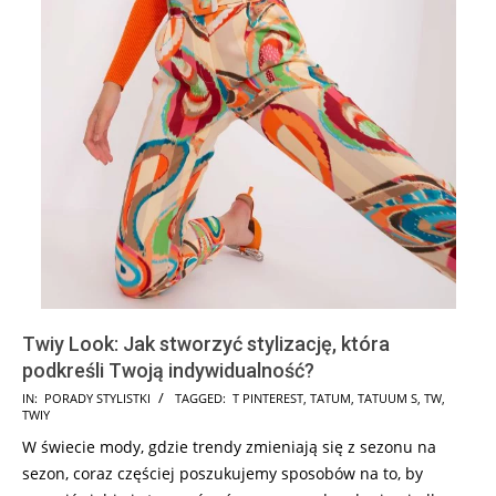
Twiy Look: Jak stworzyć stylizację, która
podkreśli Twoją indywidualność?
2024-
IN:
PORADY STYLISTKI
TAGGED:
T PINTEREST
,
TATUM
,
TATUUM S
,
TW
,
TWIY
12-
W świecie mody, gdzie trendy zmieniają się z sezonu na
18
sezon, coraz częściej poszukujemy sposobów na to, by