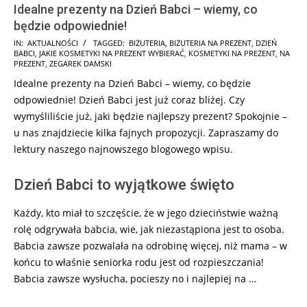
Idealne prezenty na Dzień Babci – wiemy, co
będzie odpowiednie!
2024-
IN:
AKTUALNOŚCI
TAGGED:
BIŻUTERIA
,
BIŻUTERIA NA PREZENT
,
DZIEŃ
BABCI
,
JAKIE KOSMETYKI NA PREZENT WYBIERAĆ
,
KOSMETYKI NA PREZENT
,
NA
12-
PREZENT
,
ZEGAREK DAMSKI
28
Idealne prezenty na Dzień Babci – wiemy, co będzie
odpowiednie! Dzień Babci jest już coraz bliżej. Czy
wymyśliliście już, jaki będzie najlepszy prezent? Spokojnie –
u nas znajdziecie kilka fajnych propozycji. Zapraszamy do
lektury naszego najnowszego blogowego wpisu.
Dzień Babci to wyjątkowe święto
Każdy, kto miał to szczęście, że w jego dzieciństwie ważną
rolę odgrywała babcia, wie, jak niezastąpiona jest to osoba.
Babcia zawsze pozwalała na odrobinę więcej, niż mama – w
końcu to właśnie seniorka rodu jest od rozpieszczania!
Babcia zawsze wysłucha, pocieszy no i najlepiej na …