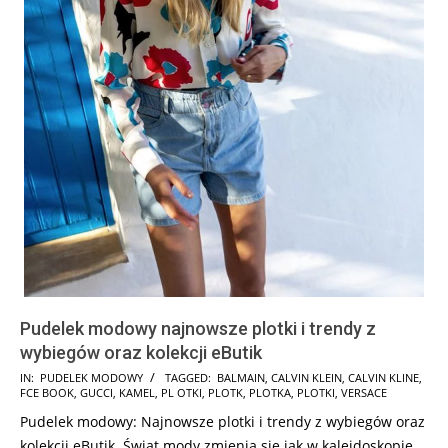
Pudelek modowy najnowsze plotki i trendy z
wybiegów oraz kolekcji eButik
2024-
IN:
PUDELEK MODOWY
TAGGED:
BALMAIN
,
CALVIN KLEIN
,
CALVIN KLINE
,
FCE BOOK
,
GUCCI
,
KAMEL
,
PL OTKI
,
PLOTK
,
PLOTKA
,
PLOTKI
,
VERSACE
12-
Pudelek modowy: Najnowsze plotki i trendy z wybiegów oraz
27
kolekcji eButik. Świat mody zmienia się jak w kalejdoskopie,