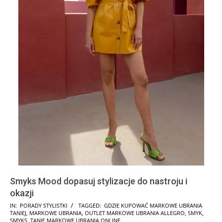
Smyks Mood dopasuj stylizacje do nastroju i
okazji
2024-
IN:
PORADY STYLISTKI
TAGGED:
GDZIE KUPOWAĆ MARKOWE UBRANIA
TANIEJ
,
MARKOWE UBRANIA
,
OUTLET MARKOWE UBRANIA ALLEGRO
,
SMYK
,
12-
SMYKS
,
TANIE MARKOWE UBRANIA ONLINE