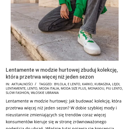
Lentamente w modzie hurtowej zbuduj kolekcję,
która przetrwa więcej niż jeden sezon
2024-
IN:
AKTUALNOŚCI
TAGGED:
BYLOLA
,
E LENTO
,
KARKO
,
KUBASZKA
,
LEJDI
,
LENTAMENTE
,
LENTO
,
MODA ITALIA
,
MODA SIZE PLUS
,
MONASOU
,
PIU LENTO
,
12-
SLOW FASHION
,
WŁOSKIE UBRANIA
20
Lentamente w modzie hurtowej: Jak budować kolekcję, która
przetrwa więcej niż jeden sezon? W dobie szybkiej mody i
nieustannie zmieniających się trendów coraz więcej
konsumentów kieruje się w stronę zrównoważonego
podejścia do ubrań. Właśnie tutaj pojawia się koncepcja