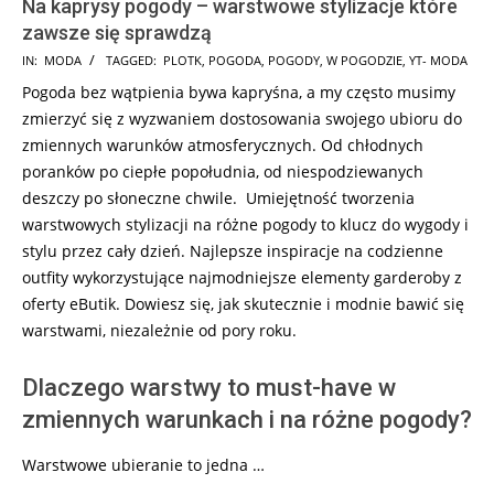
Na kaprysy pogody – warstwowe stylizacje które
zawsze się sprawdzą
2024-
IN:
MODA
TAGGED:
PLOTK
,
POGODA
,
POGODY
,
W POGODZIE
,
YT- MODA
12-
Pogoda bez wątpienia bywa kapryśna, a my często musimy
23
zmierzyć się z wyzwaniem dostosowania swojego ubioru do
zmiennych warunków atmosferycznych. Od chłodnych
poranków po ciepłe popołudnia, od niespodziewanych
deszczy po słoneczne chwile. Umiejętność tworzenia
warstwowych stylizacji na różne pogody to klucz do wygody i
stylu przez cały dzień. Najlepsze inspiracje na codzienne
outfity wykorzystujące najmodniejsze elementy garderoby z
oferty eButik. Dowiesz się, jak skutecznie i modnie bawić się
warstwami, niezależnie od pory roku.
Dlaczego warstwy to must-have w
zmiennych warunkach i na różne pogody?
Warstwowe ubieranie to jedna …