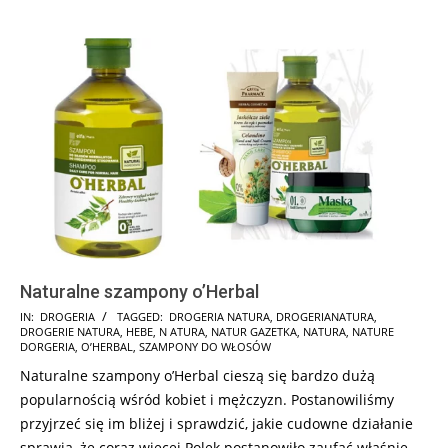
Naturalne szampony o’Herbal
2024-
IN:
DROGERIA
TAGGED:
DROGERIA NATURA
,
DROGERIANATURA
,
DROGERIE NATURA
,
HEBE
,
N ATURA
,
NATUR GAZETKA
,
NATURA
,
NATURE
12-
DORGERIA
,
O’HERBAL
,
SZAMPONY DO WŁOSÓW
28
Naturalne szampony o’Herbal cieszą się bardzo dużą
popularnością wśród kobiet i mężczyzn. Postanowiliśmy
przyjrzeć się im bliżej i sprawdzić, jakie cudowne działanie
sprawia, że coraz więcej Polek postanowiło zaufać właśnie