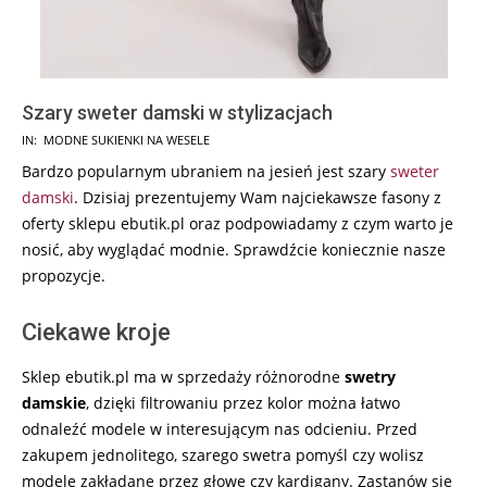
Szary sweter damski w stylizacjach
2024-
IN:
MODNE SUKIENKI NA WESELE
05-
Bardzo popularnym ubraniem na jesień jest szary
sweter
29
damski
. Dzisiaj prezentujemy Wam najciekawsze fasony z
oferty sklepu ebutik.pl oraz podpowiadamy z czym warto je
nosić, aby wyglądać modnie. Sprawdźcie koniecznie nasze
propozycje.
Ciekawe kroje
Sklep ebutik.pl ma w sprzedaży różnorodne
swetry
damskie
, dzięki filtrowaniu przez kolor można łatwo
odnaleźć modele w interesującym nas odcieniu. Przed
zakupem jednolitego, szarego swetra pomyśl czy wolisz
modele zakładane przez głowę czy kardigany. Zastanów się