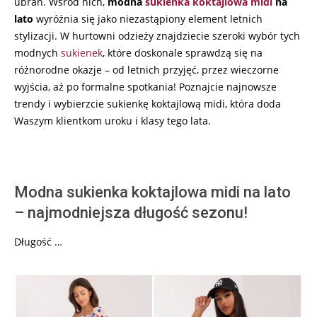
ubrań. Wśród nich,
modna
sukienka koktajlowa midi
na
lato
wyróżnia się jako niezastąpiony element letnich
stylizacji. W hurtowni odzieży znajdziecie szeroki wybór tych
modnych
sukienek
, które doskonale sprawdzą się na
różnorodne okazje – od letnich przyjęć, przez wieczorne
wyjścia, aż po formalne spotkania! Poznajcie najnowsze
trendy i wybierzcie sukienkę koktajlową midi, która doda
Waszym klientkom uroku i klasy tego lata.
Modna sukienka koktajlowa midi na lato
– najmodniejsza długość sezonu!
Długość …