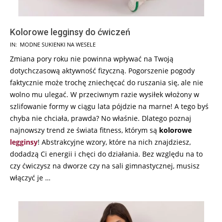
Kolorowe legginsy do ćwiczeń
2024-
IN:
MODNE SUKIENKI NA WESELE
05-
Zmiana pory roku nie powinna wpływać na Twoją
30
dotychczasową aktywność fizyczną. Pogorszenie pogody
faktycznie może trochę zniechęcać do ruszania się, ale nie
wolno mu ulegać. W przeciwnym razie wysiłek włożony w
szlifowanie formy w ciągu lata pójdzie na marne! A tego byś
chyba nie chciała, prawda? No właśnie. Dlatego poznaj
najnowszy trend ze świata fitness, którym są
kolorowe
legginsy
! Abstrakcyjne wzory, które na nich znajdziesz,
dodadzą Ci energii i chęci do działania. Bez względu na to
czy ćwiczysz na dworze czy na sali gimnastycznej, musisz
włączyć je …