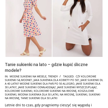
Tanie sukienki na lato – gdzie kupić śliczne
modele?
2024-
IN:
MODNE SUKIENKI NA WESELE
,
TRENDY
TAGGED:
CZY KOLOROWE
SUKIENKI SĄ MODNE?
,
JAKA SUKIENKA DLA KOBIETY PO 50?
,
JAKIE SUKIENKI DL
05-
A 40 LATKI? MODNE SUKIENKI DLA PAŃ PO 50 ALLEGRO
,
JAKIE SUKIENKI DLA
30
30 LATKI?
,
JAKIE SUKIENKI ODMŁADZAJĄ?
,
JAKIE SUKIENKI WYSZCZUPLAJĄ?
,
KOLOROWE SUKIENKI
,
KOLOROWE SUKIENKI NA WIOSNĘ
,
KOSZULOWE
SUKIENKI
,
MODNA SUKIENKA DLA 50 LATKI
,
NA WIOSNĘ
,
SUKIENKI
,
SUKIENKI
NA WIOSNĘ
,
TANIE SUKIENKI DLA 50 LATKI
Letnie dni to czas, gdy pragniemy cieszyć się wygodą i