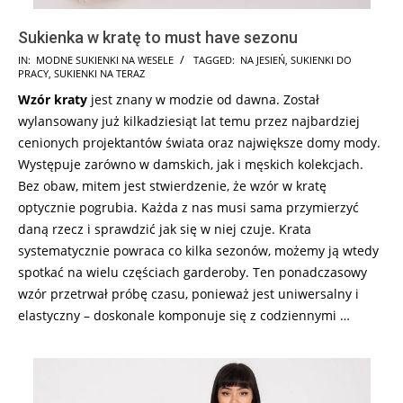
Sukienka w kratę to must have sezonu
2024-
IN:
MODNE SUKIENKI NA WESELE
TAGGED:
NA JESIEŃ
,
SUKIENKI DO
PRACY
,
SUKIENKI NA TERAZ
05-
Wzór kraty
jest znany w modzie od dawna. Został
30
wylansowany już kilkadziesiąt lat temu przez najbardziej
cenionych projektantów świata oraz największe domy mody.
Występuje zarówno w damskich, jak i męskich kolekcjach.
Bez obaw, mitem jest stwierdzenie, że wzór w kratę
optycznie pogrubia. Każda z nas musi sama przymierzyć
daną rzecz i sprawdzić jak się w niej czuje. Krata
systematycznie powraca co kilka sezonów, możemy ją wtedy
spotkać na wielu częściach garderoby. Ten ponadczasowy
wzór przetrwał próbę czasu, ponieważ jest uniwersalny i
elastyczny – doskonale komponuje się z codziennymi …