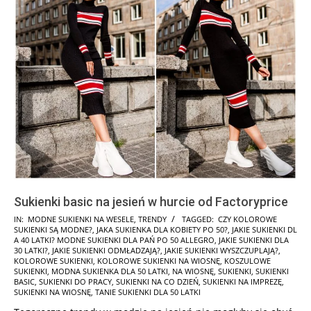
Sukienki basic na jesień w hurcie od Factoryprice
2024-
IN:
MODNE SUKIENKI NA WESELE
,
TRENDY
TAGGED:
CZY KOLOROWE
SUKIENKI SĄ MODNE?
,
JAKA SUKIENKA DLA KOBIETY PO 50?
,
JAKIE SUKIENKI DL
05-
A 40 LATKI? MODNE SUKIENKI DLA PAŃ PO 50 ALLEGRO
,
JAKIE SUKIENKI DLA
31
30 LATKI?
,
JAKIE SUKIENKI ODMŁADZAJĄ?
,
JAKIE SUKIENKI WYSZCZUPLAJĄ?
,
KOLOROWE SUKIENKI
,
KOLOROWE SUKIENKI NA WIOSNĘ
,
KOSZULOWE
SUKIENKI
,
MODNA SUKIENKA DLA 50 LATKI
,
NA WIOSNĘ
,
SUKIENKI
,
SUKIENKI
BASIC
,
SUKIENKI DO PRACY
,
SUKIENKI NA CO DZIEŃ
,
SUKIENKI NA IMPREZĘ
,
SUKIENKI NA WIOSNĘ
,
TANIE SUKIENKI DLA 50 LATKI