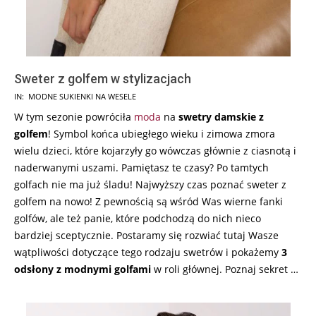
Sweter z golfem w stylizacjach
2024-
IN:
MODNE SUKIENKI NA WESELE
05-
W tym sezonie powróciła
moda
na
swetry damskie z
30
golfem
! Symbol końca ubiegłego wieku i zimowa zmora
wielu dzieci, które kojarzyły go wówczas głównie z ciasnotą i
naderwanymi uszami. Pamiętasz te czasy? Po tamtych
golfach nie ma już śladu! Najwyższy czas poznać sweter z
golfem na nowo! Z pewnością są wśród Was wierne fanki
golfów, ale też panie, które podchodzą do nich nieco
bardziej sceptycznie. Postaramy się rozwiać tutaj Wasze
wątpliwości dotyczące tego rodzaju swetrów i pokażemy
3
odsłony z modnymi golfami
w roli głównej. Poznaj sekret …