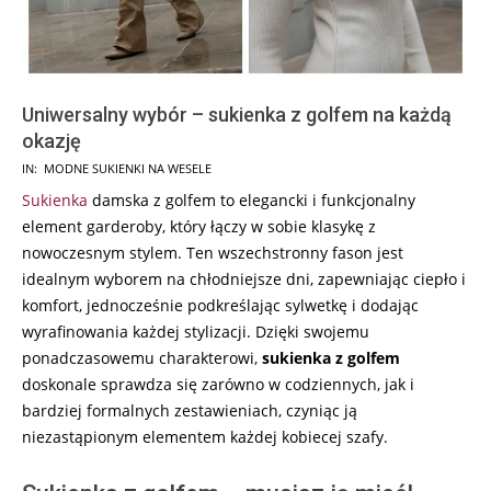
Uniwersalny wybór – sukienka z golfem na każdą
okazję
2024-
IN:
MODNE SUKIENKI NA WESELE
05-
Sukienka
damska z golfem to elegancki i funkcjonalny
31
element garderoby, który łączy w sobie klasykę z
nowoczesnym stylem. Ten wszechstronny fason jest
idealnym wyborem na chłodniejsze dni, zapewniając ciepło i
komfort, jednocześnie podkreślając sylwetkę i dodając
wyrafinowania każdej stylizacji. Dzięki swojemu
ponadczasowemu charakterowi,
sukienka z golfem
doskonale sprawdza się zarówno w codziennych, jak i
bardziej formalnych zestawieniach, czyniąc ją
niezastąpionym elementem każdej kobiecej szafy.