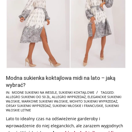
Modna sukienka koktajlowa midi na lato – jaką
wybrać?
2024-
IN:
MODNE SUKIENKI NA WESELE
,
SUKIENKI KOKTAJLOWE
TAGGED:
ALLEGRO SUKIENKI DO 50 ZŁ
,
ALLEGRO WYPRZEDAŻ
,
ELEGANCKIE SUKIENKI
05-
WŁOSKIE
,
MARKOWE SUKIENKI WŁOSKIE
,
MOHITO SUKIENKI WYPRZEDAŻ
,
30
ORSAY SUKIENKI WYPRZEDAŻ
,
SUKIENKI WŁOSKIE I FRANCUSKIE
,
SUKIENKI
WŁOSKIE LETNIE
Lato to idealny czas na odświeżenie garderoby i
wprowadzenie do niej eleganckich, ale zarazem wygodnych