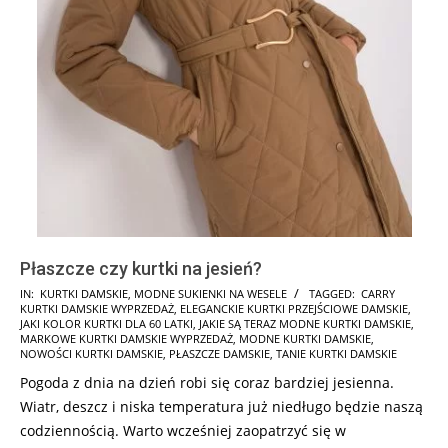
Płaszcze czy kurtki na jesień?
2024-
IN:
KURTKI DAMSKIE
,
MODNE SUKIENKI NA WESELE
TAGGED:
CARRY
KURTKI DAMSKIE WYPRZEDAŻ
,
ELEGANCKIE KURTKI PRZEJŚCIOWE DAMSKIE
,
05-
JAKI KOLOR KURTKI DLA 60 LATKI
,
JAKIE SĄ TERAZ MODNE KURTKI DAMSKIE
,
30
MARKOWE KURTKI DAMSKIE WYPRZEDAŻ
,
MODNE KURTKI DAMSKIE
,
NOWOŚCI KURTKI DAMSKIE
,
PŁASZCZE DAMSKIE
,
TANIE KURTKI DAMSKIE
Pogoda z dnia na dzień robi się coraz bardziej jesienna.
Wiatr, deszcz i niska temperatura już niedługo będzie naszą
codziennością. Warto wcześniej zaopatrzyć się w