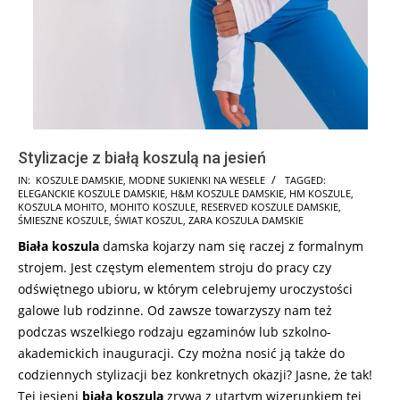
Stylizacje z białą koszulą na jesień
2024-
IN:
KOSZULE DAMSKIE
,
MODNE SUKIENKI NA WESELE
TAGGED:
ELEGANCKIE KOSZULE DAMSKIE
,
H&M KOSZULE DAMSKIE
,
HM KOSZULE
,
05-
KOSZULA MOHITO
,
MOHITO KOSZULE
,
RESERVED KOSZULE DAMSKIE
,
30
ŚMIESZNE KOSZULE
,
ŚWIAT KOSZUL
,
ZARA KOSZULA DAMSKIE
Biała koszula
damska kojarzy nam się raczej z formalnym
strojem. Jest częstym elementem stroju do pracy czy
odświętnego ubioru, w którym celebrujemy uroczystości
galowe lub rodzinne. Od zawsze towarzyszy nam też
podczas wszelkiego rodzaju egzaminów lub szkolno-
akademickich inauguracji. Czy można nosić ją także do
codziennych stylizacji bez konkretnych okazji? Jasne, że tak!
Tej jesieni
biała koszula
zrywa z utartym wizerunkiem tej