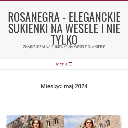
Skip
to
ROSANEGRA - ELEGANCKIE
content
SUKIENKI NA WESELE I NIE
TYLKO
ZNAJDŹ IDEALNĄ SUKIENKĘ NA WESELE DLA SIEBIE
Secondary
Menu
Navigation
Menu
Miesiąc:
maj 2024