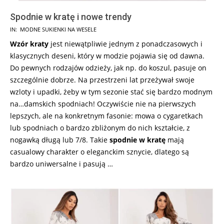
Spodnie w kratę i nowe trendy
2024-
IN:
MODNE SUKIENKI NA WESELE
05-
Wzór kraty
jest niewątpliwie jednym z ponadczasowych i
30
klasycznych deseni, który w modzie pojawia się od dawna.
Do pewnych rodzajów odzieży, jak np. do koszul, pasuje on
szczególnie dobrze. Na przestrzeni lat przeżywał swoje
wzloty i upadki, żeby w tym sezonie stać się bardzo modnym
na…damskich spodniach! Oczywiście nie na pierwszych
lepszych, ale na konkretnym fasonie: mowa o cygaretkach
lub spodniach o bardzo zbliżonym do nich kształcie, z
nogawką długą lub 7/8. Takie
spodnie w kratę
mają
casualowy charakter o eleganckim sznycie, dlatego są
bardzo uniwersalne i pasują …