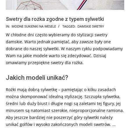
Swetry dla rożka zgodne z typem sylwetki
2024-
IN:
MODNE SUKIENKI NA WESELE
TAGGED:
DAMSKIE SWETRY
05-
W chłodne dni często wybieramy do stylizacji swetry
30
damskie. Warto jednak pamiętać, aby zawsze były one
dobrane do naszej sylwetki. W naszym cyklu podpowiadamy
Wam na jakie modele warto się zdecydować. Dzisiaj
omawiamy przepiękne swetry dla rożka.
Jakich modeli unikać?
Rożki mają dobrą sylwetkę – pamiętając o kilku zasadach
można skomponować idealną stylizację. Szczupła sylwetka,
średni lub duży biust i długie nogi są zaletami tej figury, jej
minusem są natomiast szerokie, nieproporcjonalne ramiona.
Aby jeszcze bardziej nie poszerzyć góry sylwetki należy
unikać golfów i wysoko zakończonych modeli swetrów. …