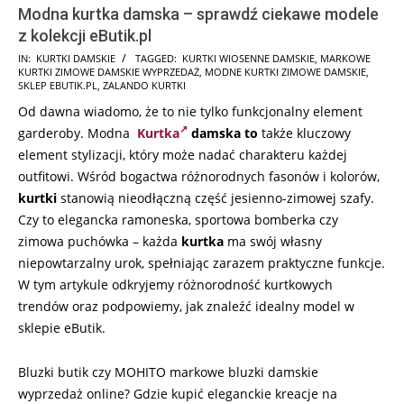
Modna kurtka damska – sprawdź ciekawe modele
z kolekcji eButik.pl
2023-
IN:
KURTKI DAMSKIE
TAGGED:
KURTKI WIOSENNE DAMSKIE
,
MARKOWE
KURTKI ZIMOWE DAMSKIE WYPRZEDAŻ
,
MODNE KURTKI ZIMOWE DAMSKIE
,
10-
SKLEP EBUTIK.PL
,
ZALANDO KURTKI
07
Od dawna wiadomo, że to nie tylko funkcjonalny element
garderoby. Modna
Kurtka
damska to
także kluczowy
element stylizacji, który może nadać charakteru każdej
outfitowi. Wśród bogactwa różnorodnych fasonów i kolorów,
kurtki
stanowią nieodłączną część jesienno-zimowej szafy.
Czy to elegancka ramoneska, sportowa bomberka czy
zimowa puchówka – każda
kurtka
ma swój własny
niepowtarzalny urok, spełniając zarazem praktyczne funkcje.
W tym artykule odkryjemy różnorodność kurtkowych
trendów oraz podpowiemy, jak znaleźć idealny model w
sklepie eButik.
Bluzki butik czy MOHITO markowe bluzki damskie
wyprzedaż online? Gdzie kupić eleganckie kreacje na