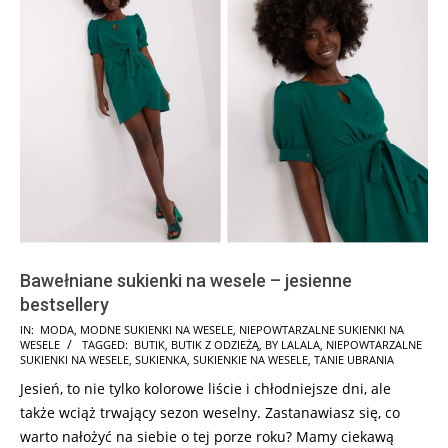
Bawełniane sukienki na wesele – jesienne
bestsellery
2023-
IN:
MODA
,
MODNE SUKIENKI NA WESELE
,
NIEPOWTARZALNE SUKIENKI NA
WESELE
TAGGED:
BUTIK
,
BUTIK Z ODZIEŻĄ
,
BY LALALA
,
NIEPOWTARZALNE
10-
SUKIENKI NA WESELE
,
SUKIENKA
,
SUKIENKIE NA WESELE
,
TANIE UBRANIA
20
Jesień, to nie tylko kolorowe liście i chłodniejsze dni, ale
także wciąż trwający sezon weselny. Zastanawiasz się, co
warto nałożyć na siebie o tej porze roku? Mamy ciekawą