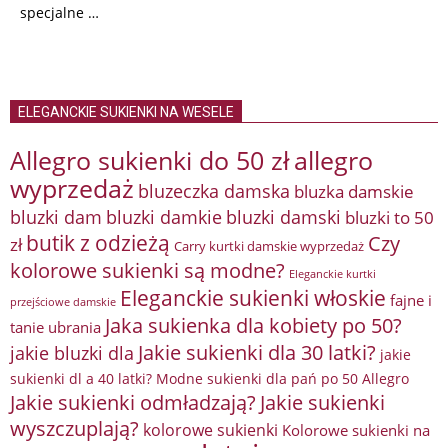
specjalne …
ELEGANCKIE SUKIENKI NA WESELE
Allegro sukienki do 50 zł
allegro
wyprzedaż
bluzeczka damska
bluzka damskie
bluzki damkie
bluzki dam
bluzki damski
bluzki to 50
butik z odzieżą
Czy
zł
Carry kurtki damskie wyprzedaż
kolorowe sukienki są modne?
Eleganckie kurtki
Eleganckie sukienki włoskie
fajne i
przejściowe damskie
Jaka sukienka dla kobiety po 50?
tanie ubrania
Jakie sukienki dla 30 latki?
jakie bluzki dla
jakie
sukienki dl a 40 latki? Modne sukienki dla pań po 50 Allegro
Jakie sukienki odmładzają?
Jakie sukienki
wyszczuplają?
kolorowe sukienki
Kolorowe sukienki na