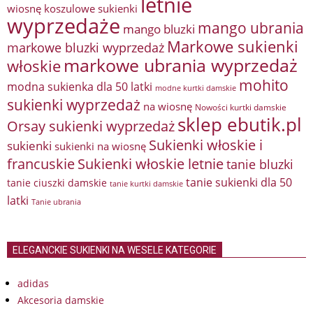
letnie
wiosnę
koszulowe sukienki
wyprzedaże
mango ubrania
mango bluzki
Markowe sukienki
markowe bluzki wyprzedaż
markowe ubrania wyprzedaż
włoskie
mohito
modna sukienka dla 50 latki
modne kurtki damskie
sukienki wyprzedaż
na wiosnę
Nowości kurtki damskie
sklep ebutik.pl
Orsay sukienki wyprzedaż
Sukienki włoskie i
sukienki
sukienki na wiosnę
francuskie
Sukienki włoskie letnie
tanie bluzki
tanie sukienki dla 50
tanie ciuszki damskie
tanie kurtki damskie
latki
Tanie ubrania
ELEGANCKIE SUKIENKI NA WESELE KATEGORIE
adidas
Akcesoria damskie