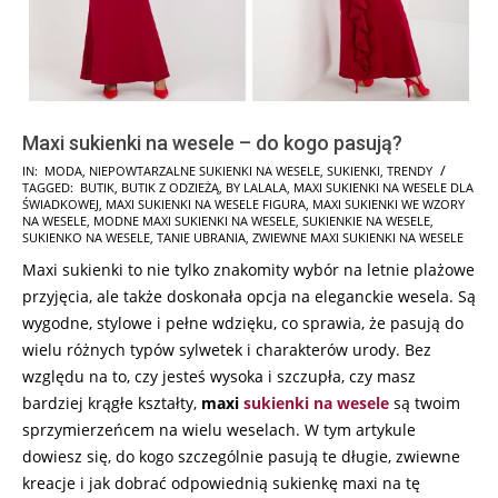
Maxi sukienki na wesele – do kogo pasują?
2023-
IN:
MODA
,
NIEPOWTARZALNE SUKIENKI NA WESELE
,
SUKIENKI
,
TRENDY
TAGGED:
BUTIK
,
BUTIK Z ODZIEŻĄ
,
BY LALALA
,
MAXI SUKIENKI NA WESELE DLA
10-
ŚWIADKOWEJ
,
MAXI SUKIENKI NA WESELE FIGURA
,
MAXI SUKIENKI WE WZORY
19
NA WESELE
,
MODNE MAXI SUKIENKI NA WESELE
,
SUKIENKIE NA WESELE
,
SUKIENKO NA WESELE
,
TANIE UBRANIA
,
ZWIEWNE MAXI SUKIENKI NA WESELE
Maxi sukienki to nie tylko znakomity wybór na letnie plażowe
przyjęcia, ale także doskonała opcja na eleganckie wesela. Są
wygodne, stylowe i pełne wdzięku, co sprawia, że pasują do
wielu różnych typów sylwetek i charakterów urody. Bez
względu na to, czy jesteś wysoka i szczupła, czy masz
bardziej krągłe kształty,
maxi
sukienki na wesele
są twoim
sprzymierzeńcem na wielu weselach. W tym artykule
dowiesz się, do kogo szczególnie pasują te długie, zwiewne
kreacje i jak dobrać odpowiednią sukienkę maxi na tę