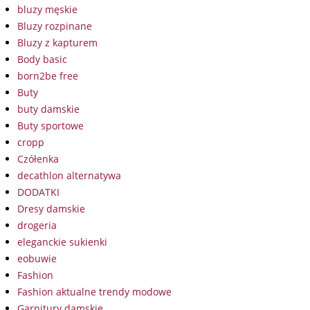
bluzy męskie
Bluzy rozpinane
Bluzy z kapturem
Body basic
born2be free
Buty
buty damskie
Buty sportowe
cropp
Czółenka
decathlon alternatywa
DODATKI
Dresy damskie
drogeria
eleganckie sukienki
eobuwie
Fashion
Fashion aktualne trendy modowe
Garnitury damskie