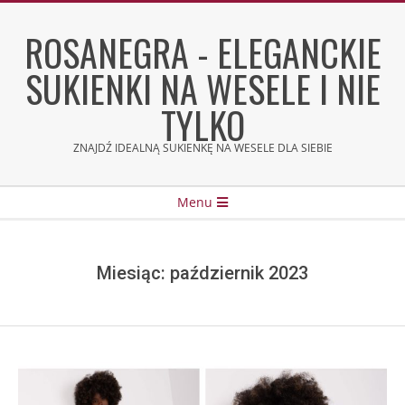
Skip
to
ROSANEGRA - ELEGANCKIE
content
SUKIENKI NA WESELE I NIE
TYLKO
ZNAJDŹ IDEALNĄ SUKIENKĘ NA WESELE DLA SIEBIE
Secondary
Menu
Navigation
Menu
Miesiąc:
październik 2023