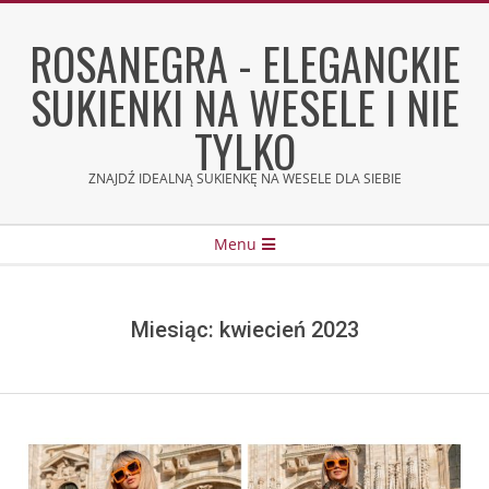
Skip
to
ROSANEGRA - ELEGANCKIE
content
SUKIENKI NA WESELE I NIE
TYLKO
ZNAJDŹ IDEALNĄ SUKIENKĘ NA WESELE DLA SIEBIE
Secondary
Menu
Navigation
Menu
Miesiąc:
kwiecień 2023