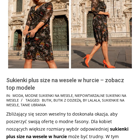
Sukienki plus size na wesele w hurcie – zobacz
top modele
2023-
IN:
MODA
,
MODNE SUKIENKI NA WESELE
,
NIEPOWTARZALNE SUKIENKI NA
WESELE
TAGGED:
BUTIK
,
BUTIK Z ODZIEŻĄ
,
BY LALALA
,
SUKIENKIE NA
04-
WESELE
,
TANIE UBRANIA
17
Zbliżający się sezon weselny to doskonała okazja, aby
poszerzyć swoją ofertę o modne fasony. Dla kobiet
noszących większe rozmiary wybór odpowiedniej
sukienki
plus size na wesele w hurcie
może być trudny. W tym