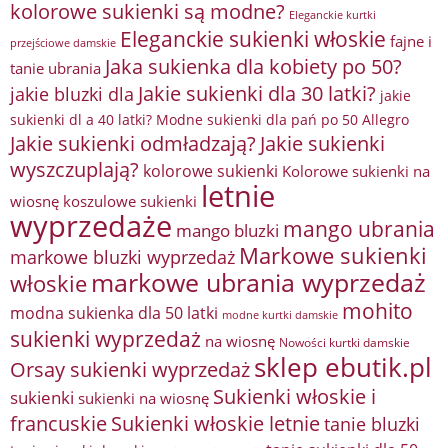
kolorowe sukienki są modne?
Eleganckie kurtki
Eleganckie sukienki włoskie
fajne i
przejściowe damskie
Jaka sukienka dla kobiety po 50?
tanie ubrania
Jakie sukienki dla 30 latki?
jakie bluzki dla
jakie
sukienki dl a 40 latki? Modne sukienki dla pań po 50 Allegro
Jakie sukienki odmładzają?
Jakie sukienki
wyszczuplają?
kolorowe sukienki
Kolorowe sukienki na
letnie
wiosnę
koszulowe sukienki
wyprzedaże
mango ubrania
mango bluzki
Markowe sukienki
markowe bluzki wyprzedaż
markowe ubrania wyprzedaż
włoskie
mohito
modna sukienka dla 50 latki
modne kurtki damskie
sukienki wyprzedaż
na wiosnę
Nowości kurtki damskie
sklep ebutik.pl
Orsay sukienki wyprzedaż
Sukienki włoskie i
sukienki
sukienki na wiosnę
francuskie
Sukienki włoskie letnie
tanie bluzki