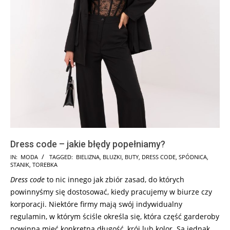
Dress code – jakie błędy popełniamy?
2018-
IN:
MODA
TAGGED:
BIELIZNA
,
BLUZKI
,
BUTY
,
DRESS CODE
,
SPÓDNICA
,
STANIK
,
TOREBKA
03-
Dress code
to nic innego jak zbiór zasad, do których
16
powinnyśmy się dostosować, kiedy pracujemy w biurze czy
korporacji. Niektóre firmy mają swój indywidualny
regulamin, w którym ściśle określa się, która część garderoby
powinna mieć konkretną długość, krój lub kolor. Są jednak