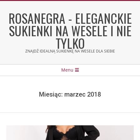
Skip
to
ROSANEGRA - ELEGANCKIE
content
SUKIENKI NA WESELE I NIE
TYLKO
ZNAJDŹ IDEALNĄ SUKIENKĘ NA WESELE DLA SIEBIE
Secondary
Menu
Navigation
Menu
Miesiąc:
marzec 2018