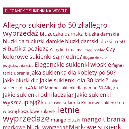
ELEGANCKIE SUKIENKI NA WESELE
Allegro sukienki do 50 zł
allegro
wyprzedaż
bluzeczka damska
bluzka damskie
bluzki damkie
bluzki dam
bluzki damski
bluzki to 50
butik z odzieżą
Czy
zł
Carry kurtki damskie wyprzedaż
kolorowe sukienki są modne?
Eleganckie kurtki
Eleganckie sukienki włoskie
fajne i
przejściowe damskie
Jaka sukienka dla kobiety po 50?
tanie ubrania
Jakie sukienki dla 30 latki?
jakie bluzki dla
jakie
sukienki dl a 40 latki? Modne sukienki dla pań po 50 Allegro
Jakie sukienki odmładzają?
Jakie sukienki
wyszczuplają?
kolorowe sukienki
Kolorowe sukienki na
letnie
wiosnę
koszulowe sukienki
wyprzedaże
mango ubrania
mango bluzki
Markowe sukienki
markowe bluzki wyprzedaż