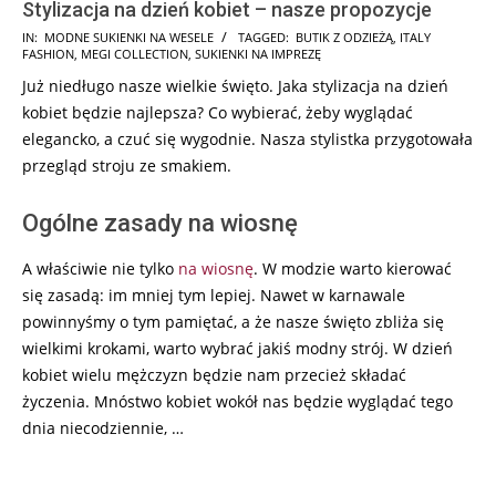
Stylizacja na dzień kobiet – nasze propozycje
2018-
IN:
MODNE SUKIENKI NA WESELE
TAGGED:
BUTIK Z ODZIEŻĄ
,
ITALY
FASHION
,
MEGI COLLECTION
,
SUKIENKI NA IMPREZĘ
03-
Już niedługo nasze wielkie święto. Jaka stylizacja na dzień
04
kobiet będzie najlepsza? Co wybierać, żeby wyglądać
elegancko, a czuć się wygodnie. Nasza stylistka przygotowała
przegląd stroju ze smakiem.
Ogólne zasady na wiosnę
A właściwie nie tylko
na wiosnę
. W modzie warto kierować
się zasadą: im mniej tym lepiej. Nawet w karnawale
powinnyśmy o tym pamiętać, a że nasze święto zbliża się
wielkimi krokami, warto wybrać jakiś modny strój. W dzień
kobiet wielu mężczyzn będzie nam przecież składać
życzenia. Mnóstwo kobiet wokół nas będzie wyglądać tego
dnia niecodziennie, …