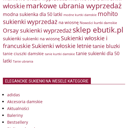
markowe ubrania wyprzedaż
włoskie
mohito
modna sukienka dla 50 latki
modne kurtki damskie
sukienki wyprzedaż
na wiosnę
Nowości kurtki damskie
sklep ebutik.pl
Orsay sukienki wyprzedaż
Sukienki włoskie i
sukienki
sukienki na wiosnę
francuskie
Sukienki włoskie letnie
tanie bluzki
tanie sukienki dla 50
tanie ciuszki damskie
tanie kurtki damskie
latki
Tanie ubrania
ELEGANCKIE SUKIENKI NA WESELE KATEGORIE
adidas
Akcesoria damskie
Aktualności
Baleriny
Bestsellery