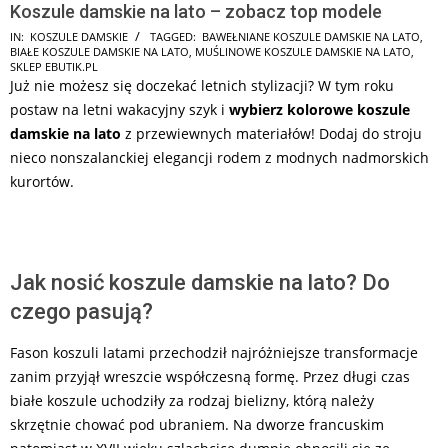
Koszule damskie na lato – zobacz top modele
2026-
IN:
KOSZULE DAMSKIE
TAGGED:
BAWEŁNIANE KOSZULE DAMSKIE NA LATO
,
BIAŁE KOSZULE DAMSKIE NA LATO
,
MUŚLINOWE KOSZULE DAMSKIE NA LATO
,
06-
SKLEP EBUTIK.PL
25
Już nie możesz się doczekać letnich stylizacji? W tym roku
postaw na letni wakacyjny szyk i
wybierz kolorowe koszule
damskie na lato
z przewiewnych materiałów! Dodaj do stroju
nieco nonszalanckiej elegancji rodem z modnych nadmorskich
kurortów.
Jak nosić koszule damskie na lato? Do
czego pasują?
Fason koszuli latami przechodził najróżniejsze transformacje
zanim przyjął wreszcie współczesną formę. Przez długi czas
białe koszule uchodziły za rodzaj bielizny, którą należy
skrzętnie chować pod ubraniem. Na dworze francuskim