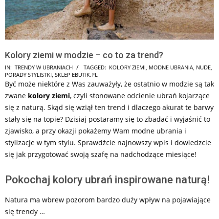
Kolory ziemi w modzie – co to za trend?
2026-
IN:
TRENDY W UBRANIACH
TAGGED:
KOLORY ZIEMI
,
MODNE UBRANIA
,
NUDE
,
PORADY STYLISTKI
,
SKLEP EBUTIK.PL
06-
Być może niektóre z Was zauważyły, że ostatnio w modzie są tak
24
zwane
kolory ziemi
, czyli stonowane odcienie ubrań kojarzące
się z naturą. Skąd się wziął ten trend i dlaczego akurat te barwy
stały się na topie? Dzisiaj postaramy się to zbadać i wyjaśnić to
zjawisko, a przy okazji pokażemy Wam modne ubrania i
stylizacje w tym stylu. Sprawdźcie najnowszy wpis i dowiedzcie
się jak przygotować swoją szafę na nadchodzące miesiące!
Pokochaj kolory ubrań inspirowane naturą!
Natura ma wbrew pozorom bardzo duży wpływ na pojawiające
się trendy …