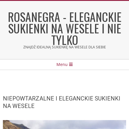
Skip
to
ROSANEGRA - ELEGANCKIE
content
SUKIENKI NA WESELE I NIE
TYLKO
ZNAJDŹ IDEALNĄ SUKIENKĘ NA WESELE DLA SIEBIE
Secondary
Menu
Navigation
Menu
NIEPOWTARZALNE I ELEGANCKIE SUKIENKI
NA WESELE