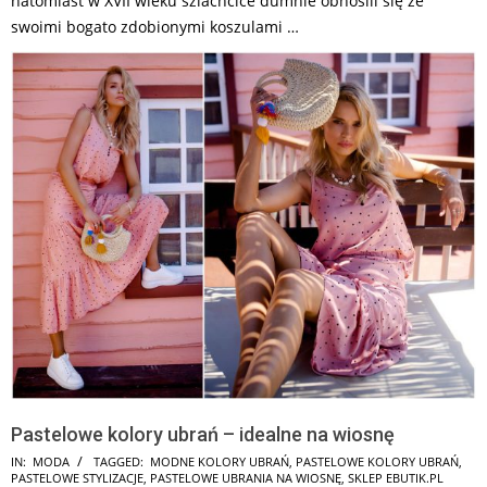
natomiast w XVII wieku szlachcice dumnie obnosili się ze
swoimi bogato zdobionymi koszulami …
Pastelowe kolory ubrań – idealne na wiosnę
2026-
IN:
MODA
TAGGED:
MODNE KOLORY UBRAŃ
,
PASTELOWE KOLORY UBRAŃ
,
PASTELOWE STYLIZACJE
,
PASTELOWE UBRANIA NA WIOSNĘ
,
SKLEP EBUTIK.PL
06-