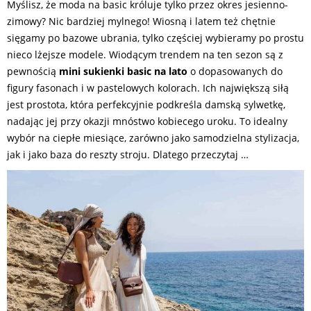
Myślisz, że moda na basic króluje tylko przez okres jesienno-
zimowy? Nic bardziej mylnego! Wiosną i latem też chętnie
sięgamy po bazowe ubrania, tylko częściej wybieramy po prostu
nieco lżejsze modele. Wiodącym trendem na ten sezon są z
pewnością
mini sukienki basic na lato
o dopasowanych do
figury fasonach i w pastelowych kolorach. Ich największą siłą
jest prostota, która perfekcyjnie podkreśla damską sylwetkę,
nadając jej przy okazji mnóstwo kobiecego uroku. To idealny
wybór na ciepłe miesiące, zarówno jako samodzielna stylizacja,
jak i jako baza do reszty stroju. Dlatego przeczytaj …