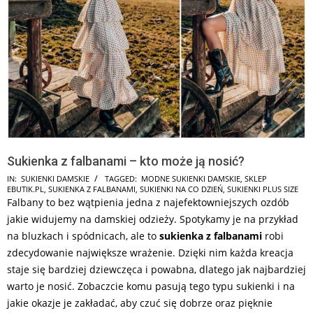
Sukienka z falbanami – kto może ją nosić?
2026-
IN:
SUKIENKI DAMSKIE
TAGGED:
MODNE SUKIENKI DAMSKIE
,
SKLEP
EBUTIK.PL
,
SUKIENKA Z FALBANAMI
,
SUKIENKI NA CO DZIEŃ
,
SUKIENKI PLUS SIZE
06-
Falbany to bez wątpienia jedna z najefektowniejszych ozdób
19
jakie widujemy na damskiej odzieży. Spotykamy je na przykład
na bluzkach i spódnicach, ale to
sukienka z falbanami
robi
zdecydowanie największe wrażenie. Dzięki nim każda kreacja
staje się bardziej dziewczęca i powabna, dlatego jak najbardziej
warto je nosić. Zobaczcie komu pasują tego typu sukienki i na
jakie okazje je zakładać, aby czuć się dobrze oraz pięknie