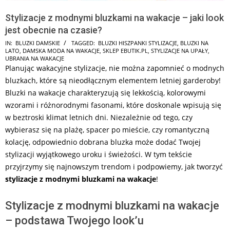
Stylizacje z modnymi bluzkami na wakacje – jaki look
jest obecnie na czasie?
2026-
IN:
BLUZKI DAMSKIE
TAGGED:
BLUZKI HISZPANKI STYLIZACJE
,
BLUZKI NA
LATO
,
DAMSKA MODA NA WAKACJE
,
SKLEP EBUTIK.PL
,
STYLIZACJE NA UPAŁY
,
06-
UBRANIA NA WAKACJE
15
Planując wakacyjne stylizacje, nie można zapomnieć o modnych
bluzkach, które są nieodłącznym elementem letniej garderoby!
Bluzki na wakacje charakteryzują się lekkością, kolorowymi
wzorami i różnorodnymi fasonami, które doskonale wpisują się
w beztroski klimat letnich dni. Niezależnie od tego, czy
wybierasz się na plażę, spacer po mieście, czy romantyczną
kolację, odpowiednio dobrana bluzka może dodać Twojej
stylizacji wyjątkowego uroku i świeżości. W tym tekście
przyjrzymy się najnowszym trendom i podpowiemy, jak tworzyć
stylizacje z modnymi bluzkami na wakacje
!
Stylizacje z modnymi bluzkami na wakacje
– podstawa Twojego look’u