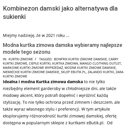
Kombinezon damski jako alternatywa dla
sukienki
Miejmy nadzieję, że w 2021 roku …
Modna kurtka zimowa damska wybieramy najlepsze
modele tego sezonu
2026-
IN:
KURTKI ZIMOWE
TAGGED:
BONPRIX KURTKI ZIMOWE DAMSKIE
,
CARRY
KURTKI ZIMOWE
,
CIEPŁE KURTKI
,
KURTKA ZIMOWA
,
MANGO CLOTHING OUTLET
,
07-
MARKOWE KURTKI ZIMOWE WYPRZEDAŻ
,
MODNE KURTKI ZIMOWE DAMSKIE
,
17
NIEMIECKIE KURTKI ZIMOWE DAMSKIE
,
SKLEP EBUTIK.PL
,
ZALANDO KURTKI
,
ZARA
KURTKI ZIMOWE
Idealna i modna Kurtka zimowa damska
to nie tylko
niezbędny element garderoby w chłodniejsze dni, ale także
modowy akcent, który potrafi dopełnić i wyróżnić każdą
stylizację. To nie tylko ochrona przed zimnem i deszczem, ale
także wyraz własnego stylu i preferencji. W tym artykule
eksplorujemy różnorodność kurtki zimowej damskiej, ofertę
dostępna w popularnym sklepie z kurtkami eButik.pl. Od