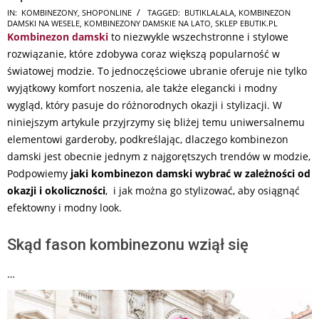
2026-
IN:
KOMBINEZONY
,
SHOPONLINE
TAGGED:
BUTIKLALALA
,
KOMBINEZON
DAMSKI NA WESELE
,
KOMBINEZONY DAMSKIE NA LATO
,
SKLEP EBUTIK.PL
07-
Kombinezon damski
to niezwykle wszechstronne i stylowe
14
rozwiązanie, które zdobywa coraz większą popularność w
światowej modzie. To jednoczęściowe ubranie oferuje nie tylko
wyjątkowy komfort noszenia, ale także elegancki i modny
wygląd, który pasuje do różnorodnych okazji i stylizacji. W
niniejszym artykule przyjrzymy się bliżej temu uniwersalnemu
elementowi garderoby, podkreślając, dlaczego kombinezon
damski jest obecnie jednym z najgorętszych trendów w modzie,
Podpowiemy
jaki kombinezon damski wybrać w zależności od
okazji i okoliczności
, i jak można go stylizować, aby osiągnąć
efektowny i modny look.
Skąd fason kombinezonu wziął się
…