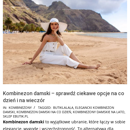
Kombinezon damski – sprawdź ciekawe opcje na co
dzień i na wieczór
2026-
IN:
KOMBINEZONY
TAGGED:
BUTIKLALALA
,
ELEGANCKI KOMBINEZON
DAMSKI
,
KOMBINEZON DAMSKI NA CO DZIEŃ
,
KOMBINEZONY DAMSKIE NA LATO
,
07-
SKLEP EBUTIK.PL
19
Kombinezon damski
to wyjątkowe ubranie, które łączy w sobie
elegancję, wygodę
i
wszechstronność. To alternatywa dla