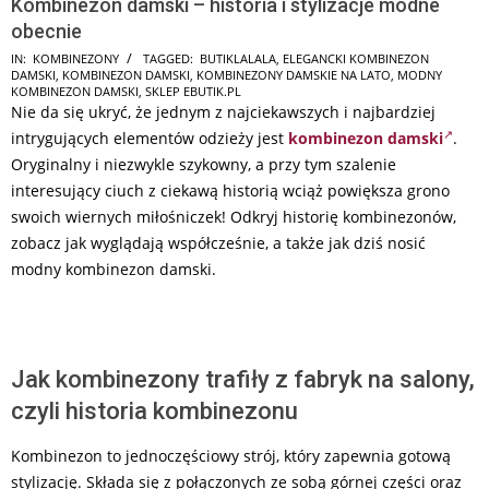
Kombinezon damski – historia i stylizacje modne
obecnie
2026-
IN:
KOMBINEZONY
TAGGED:
BUTIKLALALA
,
ELEGANCKI KOMBINEZON
DAMSKI
,
KOMBINEZON DAMSKI
,
KOMBINEZONY DAMSKIE NA LATO
,
MODNY
07-
KOMBINEZON DAMSKI
,
SKLEP EBUTIK.PL
15
Nie da się ukryć, że jednym z najciekawszych i najbardziej
intrygujących elementów odzieży jest
kombinezon damski
.
Oryginalny i niezwykle szykowny, a przy tym szalenie
interesujący ciuch z ciekawą historią wciąż powiększa grono
swoich wiernych miłośniczek! Odkryj historię kombinezonów,
zobacz jak wyglądają współcześnie, a także jak dziś nosić
modny kombinezon damski.
Jak kombinezony trafiły z fabryk na salony,
czyli historia kombinezonu
Kombinezon to jednoczęściowy strój, który zapewnia gotową
stylizację. Składa się z połączonych ze sobą górnej części oraz