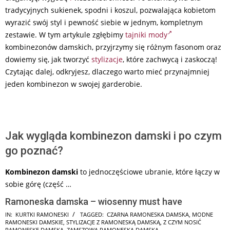
tradycyjnych sukienek, spodni i koszul, pozwalająca kobietom
wyrazić swój styl i pewność siebie w jednym, kompletnym
zestawie. W tym artykule zgłębimy
tajniki mody
kombinezonów damskich, przyjrzymy się różnym fasonom oraz
dowiemy się, jak tworzyć
stylizacje
, które zachwycą i zaskoczą!
Czytając dalej, odkryjesz, dlaczego warto mieć przynajmniej
jeden kombinezon w swojej garderobie.
Jak wygląda kombinezon damski i po czym
go poznać?
Kombinezon damski
to jednoczęściowe ubranie, które łączy w
sobie górę (część …
Ramoneska damska – wiosenny must have
2026-
IN:
KURTKI RAMONESKI
TAGGED:
CZARNA RAMONESKA DAMSKA
,
MODNE
RAMONESKI DAMSKIE
,
STYLIZACJE Z RAMONESKĄ DAMSKĄ
,
Z CZYM NOSIĆ
07-
RAMONESKĘ DAMSKĄ
,
ZAMSZOWA RAMONESKA DAMSKA