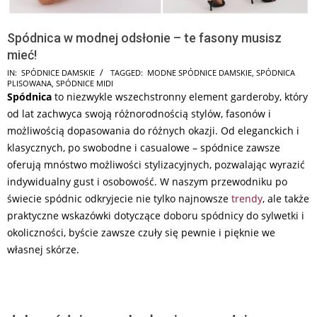
Spódnica w modnej odsłonie – te fasony musisz
mieć!
2026-
IN:
SPÓDNICE DAMSKIE
TAGGED:
MODNE SPÓDNICE DAMSKIE
,
SPÓDNICA
PLISOWANA
,
SPÓDNICE MIDI
06-
Spódnica
to niezwykle wszechstronny element garderoby, który
19
od lat zachwyca swoją różnorodnością stylów, fasonów i
możliwością dopasowania do różnych okazji. Od eleganckich i
klasycznych, po swobodne i casualowe – spódnice zawsze
oferują mnóstwo możliwości stylizacyjnych, pozwalając wyrazić
indywidualny gust i osobowość. W naszym przewodniku po
świecie spódnic odkryjecie nie tylko najnowsze
trendy
, ale także
praktyczne wskazówki dotyczące doboru spódnicy do sylwetki i
okoliczności, byście zawsze czuły się pewnie i pięknie we
własnej skórze.