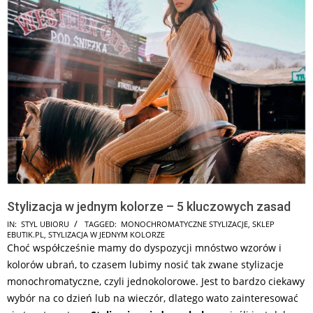
Stylizacja w jednym kolorze – 5 kluczowych zasad
2026-
IN:
STYL UBIORU
TAGGED:
MONOCHROMATYCZNE STYLIZACJE
,
SKLEP
EBUTIK.PL
,
STYLIZACJA W JEDNYM KOLORZE
06-
Choć współcześnie mamy do dyspozycji mnóstwo wzorów i
24
kolorów ubrań, to czasem lubimy nosić tak zwane stylizacje
monochromatyczne, czyli jednokolorowe. Jest to bardzo ciekawy
wybór na co dzień lub na wieczór, dlatego wato zainteresować