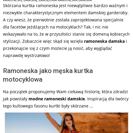
18
Skórzana kurtka ramoneska jest niewątpliwie bardzo ważnym i
niezwykle charakterystycznym elementem damskiej garderoby.
A czy wiesz, że pierwotnie została zaprojektowana specjalnie
dla facetów jeżdżących na motocyklach? Tak, i nic nie
wskazywało na to, że w przyszłości stanie się domeną kobiecych
stylizacji. Zobaczcie więc skąd się wzięła
ramoneska damska
i
przekonajcie się z czym możecie ją nosić, aby wyglądać
naprawdę wystrzałowo!
Ramoneska jako męska kurtka
motocyklowa
Na początek proponujemy Wam ciekawą historię, która zdradzi
jak powstały
modne
ramoneski damskie
. Inspiracją dla twórcy
tego kultowego fasonu kurtki były skórzane …