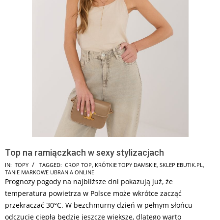
Top na ramiączkach w sexy stylizacjach
2026-
IN:
TOPY
TAGGED:
CROP TOP
,
KRÓTKIE TOPY DAMSKIE
,
SKLEP EBUTIK.PL
,
TANIE MARKOWE UBRANIA ONLINE
06-
Prognozy pogody na najbliższe dni pokazują już, że
19
temperatura powietrza w Polsce może wkrótce zacząć
przekraczać 30°C. W bezchmurny dzień w pełnym słońcu
odczucie ciepła będzie jeszcze większe, dlatego warto