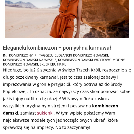
Elegancki kombinezon – pomysł na karnawał
2026-
IN:
KOMBINEZONY
TAGGED:
ELEGANCKI KOMBINEZON DAMSKI
,
KOMBINEZON DAMSKI NA WESELE
,
KOMBINEZON DAMSKI WIZYTOWY
,
MODNY
07-
KOMBINEZON DAMSKI
,
SKLEP EBUTIK.PL
18
Niedługo, bo już 6 stycznia w święto Trzech Króli, rozpocznie się
długo oczekiwany karnawał. Jest to czas szalonej zabawy i
imprezowania w gronie przyjaciół, który potrwa aż do Środy
Popielcowej. To oznacza, że najwyższy czas skomponować sobie
jakiś fajny outfit na tę okazję! W Nowym Roku zaskocz
wszystkich oryginalnym strojem i postaw na
kombinezon
damski
, zamiast
sukienki
. W tym wpisie pokażemy Wam
najciekawsze modele tych jednoczęściowych ubrań, które
sprawdzą się na imprezy. No to zaczynamy!