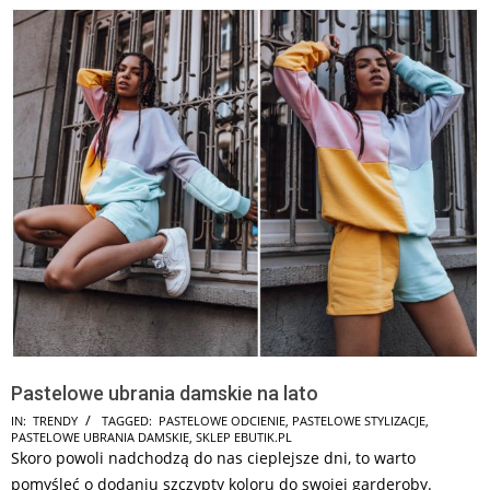
Pastelowe ubrania damskie na lato
2026-
IN:
TRENDY
TAGGED:
PASTELOWE ODCIENIE
,
PASTELOWE STYLIZACJE
,
PASTELOWE UBRANIA DAMSKIE
,
SKLEP EBUTIK.PL
06-
Skoro powoli nadchodzą do nas cieplejsze dni, to warto
24
pomyśleć o dodaniu szczypty koloru do swojej garderoby.