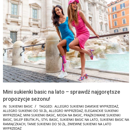
Mini sukienki basic na lato – sprawdź najgorętsze
propozycje sezonu!
2026-
IN:
SUKIENKI BASIC
TAGGED:
ALLEGRO SUKIENKI DAMSKIE WYPRZEDAŻ
,
ALLEGRO SUKIENKI DO 50 ZŁ
,
ALLEGRO WYPRZEDAŻ
,
ELEGANCKIE SUKIENKI
07-
WYPRZEDAŻ
,
MINI SUKIENKI BASIC
,
MODA NA BASIC
,
PRĄŻKOWANE SUKIENKI
07
BASIC
,
SKLEP EBUTIK.PL
,
STYL BASIC
,
SUKIENKI BASIC NA LATO
,
SUKIENKI BASIC NA
RAMIĄCZKACH
,
TANIE SUKIENKI DO 50 ZŁ
,
ZWIEWNE SUKIENKI NA LATO
WYPRZEDAŻ