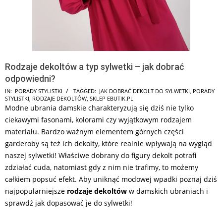
Rodzaje dekoltów a typ sylwetki – jak dobrać
odpowiedni?
2026-
IN:
PORADY STYLISTKI
TAGGED:
JAK DOBRAĆ DEKOLT DO SYLWETKI
,
PORADY
STYLISTKI
,
RODZAJE DEKOLTÓW
,
SKLEP EBUTIK.PL
06-
Modne ubrania damskie charakteryzują się dziś nie tylko
15
ciekawymi fasonami, kolorami czy wyjątkowym rodzajem
materiału. Bardzo ważnym elementem górnych części
garderoby są też ich dekolty, które realnie wpływają na wygląd
naszej sylwetki! Właściwe dobrany do figury dekolt potrafi
zdziałać cuda, natomiast gdy z nim nie trafimy, to możemy
całkiem popsuć efekt. Aby uniknąć modowej wpadki poznaj dziś
najpopularniejsze
rodzaje dekoltów
w damskich ubraniach i
sprawdź jak dopasować je do sylwetki!