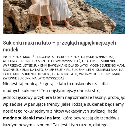
Sukienki maxi na lato – przegląd najpiękniejszych
modeli
2026-
IN:
SUKIENKI MAXI
TAGGED:
ALLEGRO SUKIENKI DAMSKIE WYPRZEDAŻ
,
ALLEGRO SUKIENKI DO 50 ZŁ
,
ALLEGRO WYPRZEDAŻ
,
ELEGANCKIE SUKIENKI
07-
WYPRZEDAŻ
,
LETNIE SUKIENKI BAWEŁNIANE DLA 50 LATKI
,
MODNE SUKIENKI MAXI
,
02
MODNE SUKIENKI NA LATO
,
SKLEP EBUTIK.PL
,
SUKIENKI LETNI
,
SUKIENKI MAXI NA
LATO
,
TANIE SUKIENKI DO 50 ZŁ
,
TRENDY NA LATO
,
WZORZYSTE SUKIENKI MAXI
,
ZWIEWNE SUKIENKI NA LATO WYPRZEDAŻ
Nie jest tajemnicą, że gorące lato to doskonały czas dla
modnych sukienek! Ten najsłynniejszy damski strój
jednoczęściowy przybiera latem najrozmaitsze fasony, próbując
wpisać się w panujące trendy. Jakie rodzaje sukienek będziemy
nosić tego roku? Jednym z hitów wakacyjnych stylizacji będą
modne sukienki maxi na lato
, które powracają do trendów z
każdym nowym sezonem! Tak jest i tym razem, dlatego