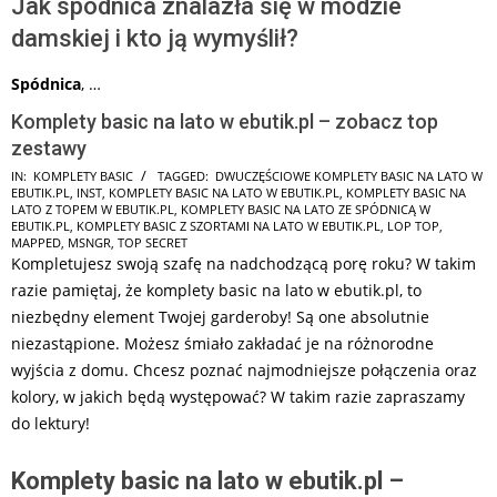
Jak spódnica znalazła się w modzie
damskiej i kto ją wymyślił?
Spódnica
, …
Komplety basic na lato w ebutik.pl – zobacz top
zestawy
2026-
IN:
KOMPLETY BASIC
TAGGED:
DWUCZĘŚCIOWE KOMPLETY BASIC NA LATO W
EBUTIK.PL
,
INST
,
KOMPLETY BASIC NA LATO W EBUTIK.PL
,
KOMPLETY BASIC NA
06-
LATO Z TOPEM W EBUTIK.PL
,
KOMPLETY BASIC NA LATO ZE SPÓDNICĄ W
15
EBUTIK.PL
,
KOMPLETY BASIC Z SZORTAMI NA LATO W EBUTIK.PL
,
LOP TOP
,
MAPPED
,
MSNGR
,
TOP SECRET
Kompletujesz swoją szafę na nadchodzącą porę roku? W takim
razie pamiętaj, że komplety basic na lato w ebutik.pl, to
niezbędny element Twojej garderoby! Są one absolutnie
niezastąpione. Możesz śmiało zakładać je na różnorodne
wyjścia z domu. Chcesz poznać najmodniejsze połączenia oraz
kolory, w jakich będą występować? W takim razie zapraszamy
do lektury!
Komplety basic na lato w ebutik.pl –